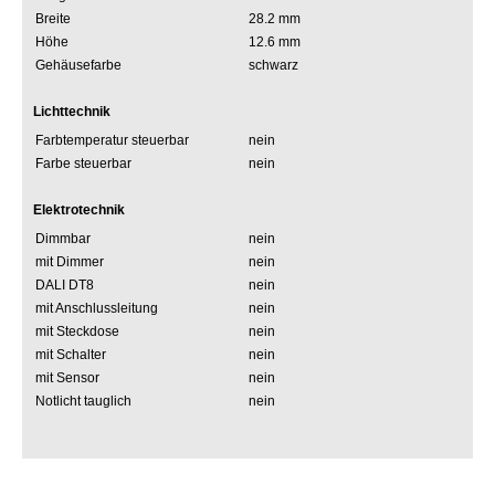
Breite
28.2 mm
Höhe
12.6 mm
Gehäusefarbe
schwarz
Lichttechnik
Farbtemperatur steuerbar
nein
Farbe steuerbar
nein
Elektrotechnik
Dimmbar
nein
mit Dimmer
nein
DALI DT8
nein
mit Anschlussleitung
nein
mit Steckdose
nein
mit Schalter
nein
mit Sensor
nein
Notlicht tauglich
nein