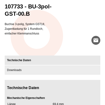
107733 - BU-3pol-
GST-00.B
Buchse 3-polig, System GST18,
Zugentlastung für 1 Rundloch,
einfacher Klemmanschluss
mail
Technische Daten
Downloads
Technische Daten
Mechanische Eigenschaften
Länge
69.4 mm