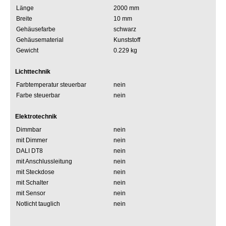
Länge
2000 mm
Breite
10 mm
Gehäusefarbe
schwarz
Gehäusematerial
Kunststoff
Gewicht
0.229 kg
Lichttechnik
Farbtemperatur steuerbar
nein
Farbe steuerbar
nein
Elektrotechnik
Dimmbar
nein
mit Dimmer
nein
DALI DT8
nein
mit Anschlussleitung
nein
mit Steckdose
nein
mit Schalter
nein
mit Sensor
nein
Notlicht tauglich
nein