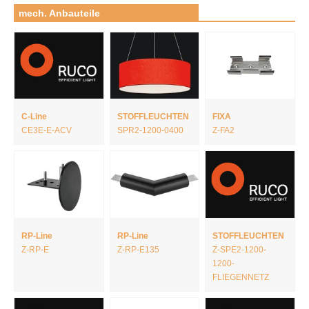
mech. Anbauteile
C-Line
STOFFLEUCHTEN
FIXA
CE3E-E-ACV
SPR2-1200-0400
Z-FA2
RP-Line
RP-Line
STOFFLEUCHTEN
Z-RP-E
Z-RP-E135
Z-SPE2-1200-
1200-
FLIEGENNETZ