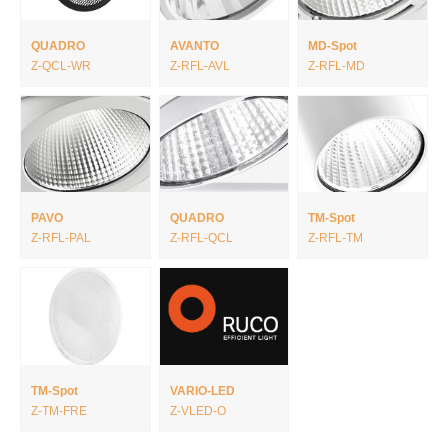
QUADRO
AVANTO
MD-Spot
Z-QCL-WR
Z-RFL-AVL
Z-RFL-MD
PAVO
QUADRO
TM-Spot
Z-RFL-PAL
Z-RFL-QCL
Z-RFL-TM
TM-Spot
VARIO-LED
Z-TM-FRE
Z-VLED-O