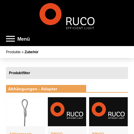
Menü
Produkte
»
Zubehör
Produktfilter
Familienname
Farbe
Abhängungen - Adapter
Länge
Durchmesser
Breite
Montageart
Abhängesets
RINGO
BINGO