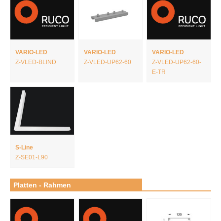
VARIO-LED
VARIO-LED
VARIO-LED
Z-VLED-BLIND
Z-VLED-UP62-60
Z-VLED-UP62-60-
E-TR
S-Line
Z-SE01-L90
Platten - Rahmen