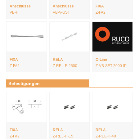
Anschlüsse
Anschlüsse
FIXA
VB-H
VB-V-GST
Z-FA2
FIXA
RELA
C-Line
Z-FA2
Z-REL-E-2500
Z-VB-SET-2000-IP
Befestigungen
FIXA
RELA
RELA
Z-FA2
Z-REL-H-15
Z-REL-H-40