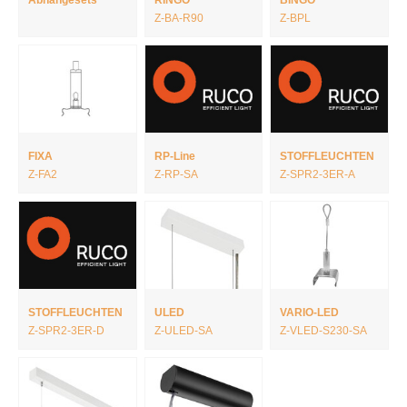
Z-BA-R90
Z-BPL
FIXA
RP-Line
STOFFLEUCHTEN
Z-FA2
Z-RP-SA
Z-SPR2-3ER-A
STOFFLEUCHTEN
ULED
VARIO-LED
Z-SPR2-3ER-D
Z-ULED-SA
Z-VLED-S230-SA