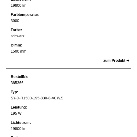
19800 lm
Farbtemperatur:
3000
Farbe:
schwarz
Ø mm:
1500 mm
zum Produkt ➜
BestellNr:
385366
Typ:
SY-D-R1500-195-830-8-ACW.S
Leistung:
195 W
Lichtstrom:
19800 lm