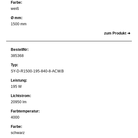
Farbe:
weiß
Ø mm:
1500 mm
zum Produkt ➜
BestellNr:
385368
Typ:
SY-D-R1500-195-840-8-ACW.B
Leistung:
195 W
Lichtstrom:
20950 lm
Farbtemperatur:
4000
Farbe:
schwarz