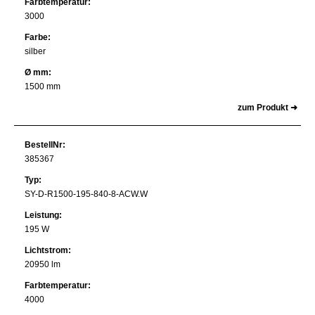
Farbtemperatur:
3000
Farbe:
silber
Ø mm:
1500 mm
zum Produkt ➜
BestellNr:
385367
Typ:
SY-D-R1500-195-840-8-ACW.W
Leistung:
195 W
Lichtstrom:
20950 lm
Farbtemperatur:
4000