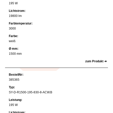
195 W
Lichtstrom:
19800 lm
Farbtemperatur:
3000
Farbe:
weiß
Ø mm:
1500 mm
zum Produkt ➜
BestellNr:
385365
Typ:
SY-D-R1500-195-830-8-ACW.B
Leistung:
195 W
Lichtstrom: