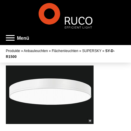
Menü
Produkte
»
Anbauleuchten
»
Flächenleuchten
»
SUPERSKY
»
SY-D-
R1500
Art der Leuchte
Familienname
Farbe
Lichtaustritt
Farbtemperatur
Farbwiedergabeindex
Lichtstrom