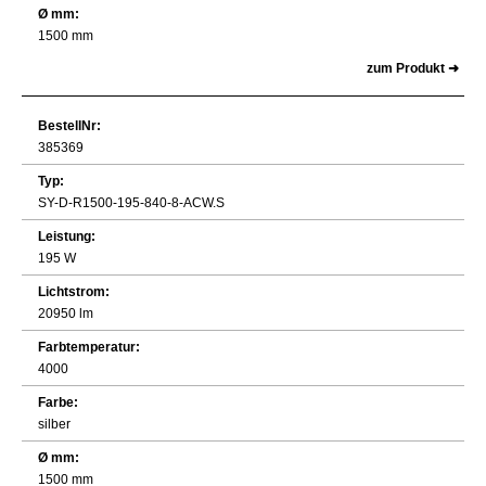
Ø mm:
1500 mm
zum Produkt ➜
BestellNr:
385369
Typ:
SY-D-R1500-195-840-8-ACW.S
Leistung:
195 W
Lichtstrom:
20950 lm
Farbtemperatur:
4000
Farbe:
silber
Ø mm:
1500 mm