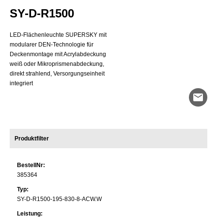
Systemleistung
SY-D-R1500
Optisches System
LED-Flächenleuchte SUPERSKY mit
Durchmesser
modularer DEN-Technologie für
Deckenmontage mit Acrylabdeckung
weiß oder Mikroprismenabdeckung,
direkt strahlend, Versorgungseinheit
integriert
mail
Produktfilter
BestellNr:
385364
Typ:
SY-D-R1500-195-830-8-ACW.W
Leistung: