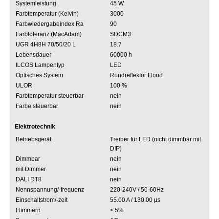
Systemleistung
45 W
Farbtemperatur (Kelvin)
3000
Farbwiedergabeindex Ra
90
Farbtoleranz (MacAdam)
SDCM3
UGR 4H8H 70/50/20 L
18.7
Lebensdauer
60000 h
ILCOS Lampentyp
LED
Optisches System
Rundreflektor Flood
ULOR
100 %
Farbtemperatur steuerbar
nein
Farbe steuerbar
nein
Elektrotechnik
Betriebsgerät
Treiber für LED (nicht dimmbar mit
DIP)
Dimmbar
nein
mit Dimmer
nein
DALI DT8
nein
Nennspannung/-frequenz
220-240V / 50-60Hz
Einschaltstrom/-zeit
55.00 A / 130.00 µs
Flimmern
< 5%