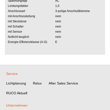
Spannungstyp
AC
Leistungsfaktor
1,0
Anschlussart
3-polige Anschlußklemme
mit Anschlussleitung
nein
mit Steckdose
nein
mit Schalter
nein
mit Sensor
nein
Notlicht tauglich
nein
Energie-Effizienzklasse (A-G)
E
Service
Lichtplanung
Relux
After Sales Service
RUCO Aktuell
Unternehmen