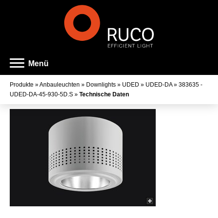
Menü
Produkte
»
Anbauleuchten
»
Downlights
»
UDED
»
UDED-DA
»
383635 -
UDED-DA-45-930-5D.S
»
Technische Daten