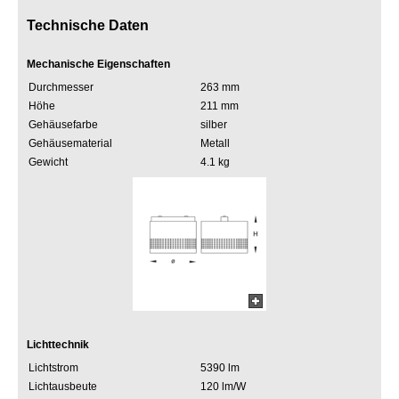
Technische Daten
Mechanische Eigenschaften
Durchmesser
263 mm
Höhe
211 mm
Gehäusefarbe
silber
Gehäusematerial
Metall
Gewicht
4.1 kg
Lichttechnik
Lichtstrom
5390 lm
Lichtausbeute
120 lm/W