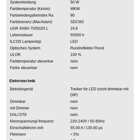
Systemleistung
50 W
Farbtemperatur (Kelvin)
WKW
Farbwiedergabeindex Ra
90
Farbtoleranz (MacAdam)
SDCM3
UGR 4H8H 70/50/20 L
18.8
Lebensdauer
55000 h
ILCOS Lampentyp
LED
Optisches System
Rundreflektor Flood
ULOR
100 %
Farbtemperatur steuerbar
nein
Farbe steuerbar
nein
Elektrotechnik
Betriebsgerät
Treiber für LED (nicht dimmbar mit
DIP)
Dimmbar
nein
mit Dimmer
nein
DALI DT8
nein
Nennspannung/-frequenz
220-240V / 50-60Hz
Einschaltstrom/-zeit
55.00 A / 130.00 µs
Flimmern
< 5%