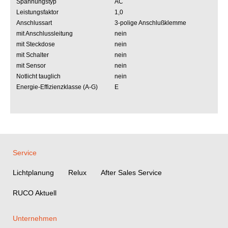
Spannungstyp
AC
Leistungsfaktor
1,0
Anschlussart
3-polige Anschlußklemme
mit Anschlussleitung
nein
mit Steckdose
nein
mit Schalter
nein
mit Sensor
nein
Notlicht tauglich
nein
Energie-Effizienzklasse (A-G)
E
Service
Lichtplanung
Relux
After Sales Service
RUCO Aktuell
Unternehmen