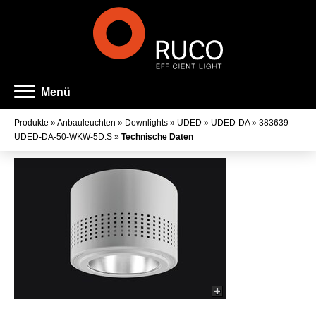
Menü
Produkte
»
Anbauleuchten
»
Downlights
»
UDED
»
UDED-DA
»
383639 -
UDED-DA-50-WKW-5D.S
»
Technische Daten