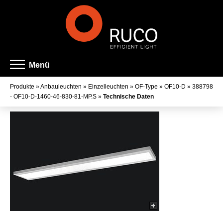
Menü
Produkte
»
Anbauleuchten
»
Einzelleuchten
»
OF-Type
»
OF10-D
»
388798
- OF10-D-1460-46-830-81-MP.S
»
Technische Daten