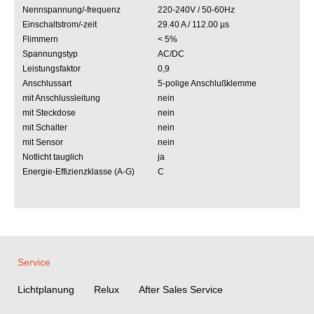
Nennspannung/-frequenz
220-240V / 50-60Hz
Einschaltstrom/-zeit
29.40 A / 112.00 µs
Flimmern
< 5%
Spannungstyp
AC/DC
Leistungsfaktor
0,9
Anschlussart
5-polige Anschlußklemme
mit Anschlussleitung
nein
mit Steckdose
nein
mit Schalter
nein
mit Sensor
nein
Notlicht tauglich
ja
Energie-Effizienzklasse (A-G)
C
Service
Lichtplanung
Relux
After Sales Service