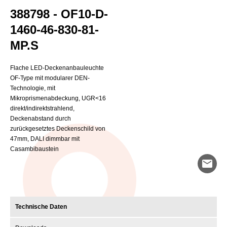
388798 - OF10-D-
1460-46-830-81-
MP.S
Flache LED-Deckenanbauleuchte
OF-Type mit modularer DEN-
Technologie, mit
Mikroprismenabdeckung, UGR<16
direkt/indirektstrahlend,
Deckenabstand durch
zurückgesetztes Deckenschild von
47mm, DALI dimmbar mit
Casambibaustein
mail
Technische Daten