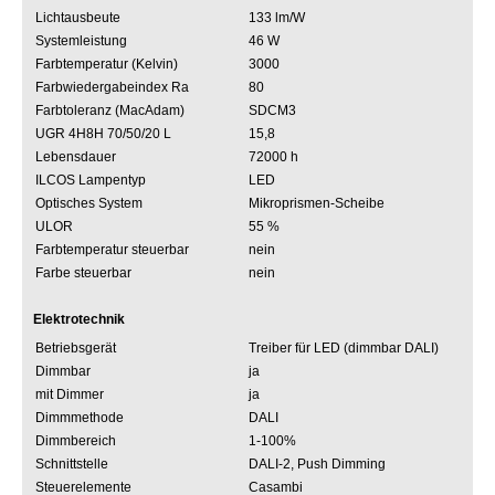
Lichtausbeute
133 lm/W
Systemleistung
46 W
Farbtemperatur (Kelvin)
3000
Farbwiedergabeindex Ra
80
Farbtoleranz (MacAdam)
SDCM3
UGR 4H8H 70/50/20 L
15,8
Lebensdauer
72000 h
ILCOS Lampentyp
LED
Optisches System
Mikroprismen-Scheibe
ULOR
55 %
Farbtemperatur steuerbar
nein
Farbe steuerbar
nein
Elektrotechnik
Betriebsgerät
Treiber für LED (dimmbar DALI)
Dimmbar
ja
mit Dimmer
ja
Dimmmethode
DALI
Dimmbereich
1-100%
Schnittstelle
DALI-2, Push Dimming
Steuerelemente
Casambi