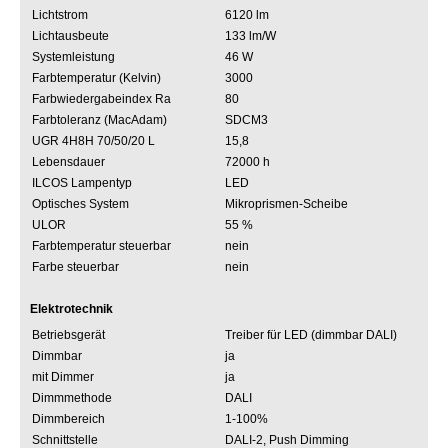
Lichtstrom
6120 lm
Lichtausbeute
133 lm/W
Systemleistung
46 W
Farbtemperatur (Kelvin)
3000
Farbwiedergabeindex Ra
80
Farbtoleranz (MacAdam)
SDCM3
UGR 4H8H 70/50/20 L
15,8
Lebensdauer
72000 h
ILCOS Lampentyp
LED
Optisches System
Mikroprismen-Scheibe
ULOR
55 %
Farbtemperatur steuerbar
nein
Farbe steuerbar
nein
Elektrotechnik
Betriebsgerät
Treiber für LED (dimmbar DALI)
Dimmbar
ja
mit Dimmer
ja
Dimmmethode
DALI
Dimmbereich
1-100%
Schnittstelle
DALI-2, Push Dimming