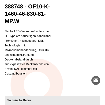
388748 - OF10-K-
1460-46-830-81-
MP.W
Flache LED-Deckenaufbauleuchte
OF-Type am bauseitigen Kabelkanal
(60x40mm) mit modularer DEN-
Technologie, mit
Mikroprismenabdeckung, UGR<16
direkt/indirektstrahlend,
Deckenabstand durch
zurückgesetztes Deckenschild von
47mm, DALI dimmbar mit
Casambibaustein
mail
Technische Daten