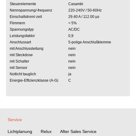
Steuerelemente
Casambi
Nennspannung/-frequenz
220-240V / 50-60Hz
Einschaltstrom/-zeit
29.40 A / 112.00 µs
Flimmern
< 5%
Spannungstyp
AC/DC
Leistungsfaktor
0,9
Anschlussart
5-polige Anschlußklemme
mit Anschlussleitung
nein
mit Steckdose
nein
mit Schalter
nein
mit Sensor
nein
Notlicht tauglich
ja
Energie-Effizienzklasse (A-G)
C
Service
Lichtplanung
Relux
After Sales Service