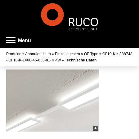
Menü
Produkte
»
Anbauleuchten
»
Einzelleuchten
»
OF-Type
»
OF10-K
»
388748
- OF10-K-1460-46-830-81-MP.W
»
Technische Daten