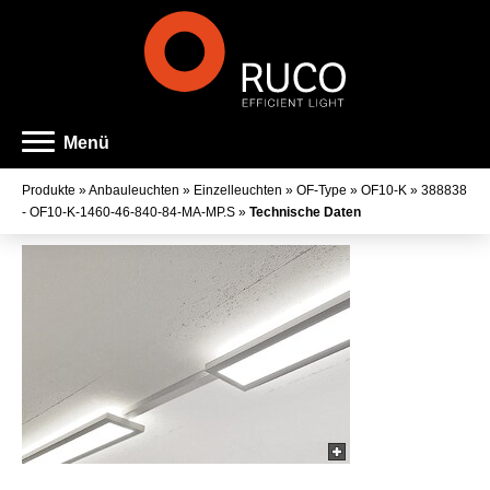
Menü
Produkte
»
Anbauleuchten
»
Einzelleuchten
»
OF-Type
»
OF10-K
»
388838
- OF10-K-1460-46-840-84-MA-MP.S
»
Technische Daten