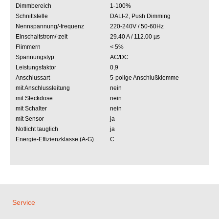
Dimmbereich
1-100%
Schnittstelle
DALI-2, Push Dimming
Nennspannung/-frequenz
220-240V / 50-60Hz
Einschaltstrom/-zeit
29.40 A / 112.00 µs
Flimmern
< 5%
Spannungstyp
AC/DC
Leistungsfaktor
0,9
Anschlussart
5-polige Anschlußklemme
mit Anschlussleitung
nein
mit Steckdose
nein
mit Schalter
nein
mit Sensor
ja
Notlicht tauglich
ja
Energie-Effizienzklasse (A-G)
C
Service