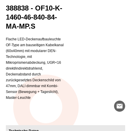
388838 - OF10-K-
1460-46-840-84-
MA-MP.S
Flache LED-Deckenaufbauleuchte
OF-Type am bauseitigen Kabelkanal
(60x40mm) mit modularer DEN-
Technologie, mit
Mikroprismenabdeckung, UGR<16
direkt/indirektstrahlend,
Deckenabstand durch
zurückgesetztes Deckenschild von
47mm, DALI dimmbar mit Kombi-
Sensor (Bewegung + Tageslicht),
Master-Leuchte
mail