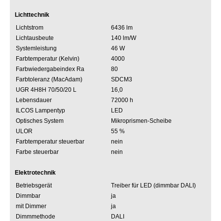
Lichttechnik
Lichtstrom
6436 lm
Lichtausbeute
140 lm/W
Systemleistung
46 W
Farbtemperatur (Kelvin)
4000
Farbwiedergabeindex Ra
80
Farbtoleranz (MacAdam)
SDCM3
UGR 4H8H 70/50/20 L
16,0
Lebensdauer
72000 h
ILCOS Lampentyp
LED
Optisches System
Mikroprismen-Scheibe
ULOR
55 %
Farbtemperatur steuerbar
nein
Farbe steuerbar
nein
Elektrotechnik
Betriebsgerät
Treiber für LED (dimmbar DALI)
Dimmbar
ja
mit Dimmer
ja
Dimmmethode
DALI