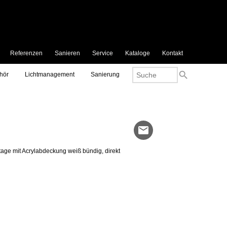
Referenzen
Sanieren
Service
Kataloge
Kontakt
search
hör
Lichtmanagement
Sanierung
mail
ge mit Acrylabdeckung weiß bündig, direkt