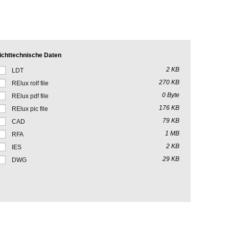
ichttechnische Daten
2 KB
LDT
270 KB
RElux rolf file
0 Byte
RElux pdf file
176 KB
RElux pic file
79 KB
CAD
1 MB
RFA
2 KB
IES
29 KB
DWG