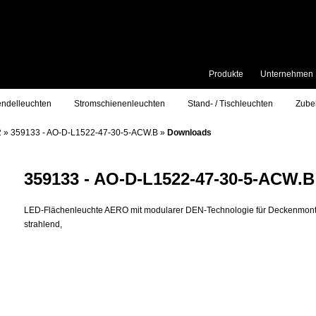
Produkte
Unternehmen
ndelleuchten
Stromschienenleuchten
Stand- / Tischleuchten
Zube
2
»
359133 - AO-D-L1522-47-30-5-ACW.B
»
Downloads
359133 - AO-D-L1522-47-30-5-ACW.B
LED-Flächenleuchte AERO mit modularer DEN-Technologie für Deckenmonta
strahlend,