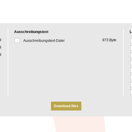
Ausschreibungstext
L
B
973 Byte
Ausschreibungstext-Datei
B
B
Download files