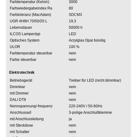
Farbtemperatur (Kelvin)
3000
Farbwiedergabeindex Ra
80
Farbtoleranz (MacAdam)
SDCM3
UGR 4H8H 70/50/20 L
19,3
Lebensdauer
50000 h
ILCOS Lampentyp
LED
Optisches System
Acrylglas Opal bündig
ULOR
100 %
Farbtemperatur steuerbar
nein
Farbe steuerbar
nein
Elektrotechnik
Betriebsgerät
Treiber für LED (nicht dimmbar)
Dimmbar
nein
mit Dimmer
nein
DALI DT8
nein
Nennspannung/-frequenz
220-240V / 50-60Hz
Anschlussart
3-polige Anschlußklemme
mit Anschlussleitung
ja
mit Steckdose
nein
mit Schalter
nein