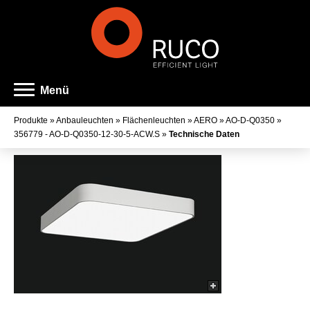
Menü
Produkte
»
Anbauleuchten
»
Flächenleuchten
»
AERO
»
AO-D-Q0350
»
356779 - AO-D-Q0350-12-30-5-ACW.S
»
Technische Daten