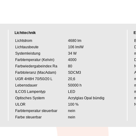
Lichttechnik
E
Lichtstrom
4680 lm
B
Lichtausbeute
106 lm/W
Systemleistung
34 W
m
Farbtemperatur (Kelvin)
4000
Farbwiedergabeindex Ra
80
Farbtoleranz (MacAdam)
SDCM3
A
UGR 4H8H 70/50/20 L
20,6
m
Lebensdauer
50000 h
m
ILCOS Lampentyp
LED
m
Optisches System
Acrylglas Opal bündig
m
ULOR
100 %
N
Farbtemperatur steuerbar
nein
Farbe steuerbar
nein