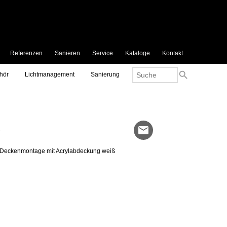
Referenzen
Sanieren
Service
Kataloge
Kontakt
search
hör
Lichtmanagement
Sanierung
S
mail
 Deckenmontage mit Acrylabdeckung weiß