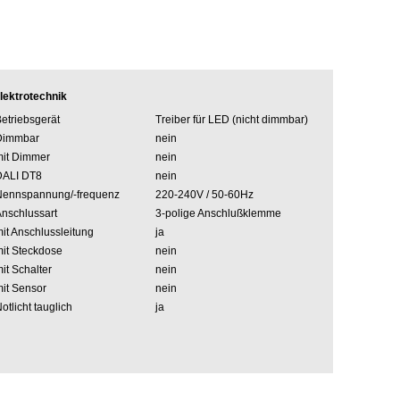
lektrotechnik
etriebsgerät
Treiber für LED (nicht dimmbar)
Dimmbar
nein
it Dimmer
nein
DALI DT8
nein
Nennspannung/-frequenz
220-240V / 50-60Hz
nschlussart
3-polige Anschlußklemme
it Anschlussleitung
ja
it Steckdose
nein
it Schalter
nein
it Sensor
nein
otlicht tauglich
ja