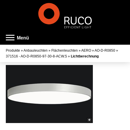
Menü
Produkte
»
Anbauleuchten
»
Flächenleuchten
»
AERO
»
AO-D-R0850
»
371516 - AO-D-R0850-97-30-8-ACW.S
»
Lichtberechnung