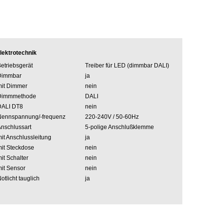
lektrotechnik
etriebsgerät
Treiber für LED (dimmbar DALI)
Dimmbar
ja
it Dimmer
nein
Dimmmethode
DALI
DALI DT8
nein
Nennspannung/-frequenz
220-240V / 50-60Hz
nschlussart
5-polige Anschlußklemme
it Anschlussleitung
ja
it Steckdose
nein
it Schalter
nein
it Sensor
nein
otlicht tauglich
ja