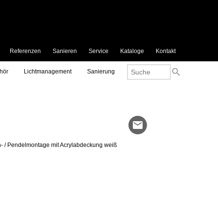
Referenzen
Sanieren
Service
Kataloge
Kontakt
search
hör
Lichtmanagement
Sanierung
mail
- / Pendelmontage mit Acrylabdeckung weiß