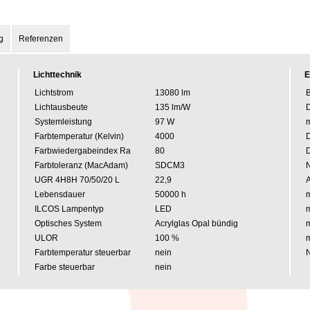
g
Referenzen
Lichttechnik
E
Lichtstrom
13080 lm
B
Lichtausbeute
135 lm/W
Systemleistung
97 W
m
Farbtemperatur (Kelvin)
4000
Farbwiedergabeindex Ra
80
Farbtoleranz (MacAdam)
SDCM3
UGR 4H8H 70/50/20 L
22,9
A
Lebensdauer
50000 h
m
ILCOS Lampentyp
LED
m
Optisches System
Acrylglas Opal bündig
m
ULOR
100 %
m
Farbtemperatur steuerbar
nein
N
Farbe steuerbar
nein