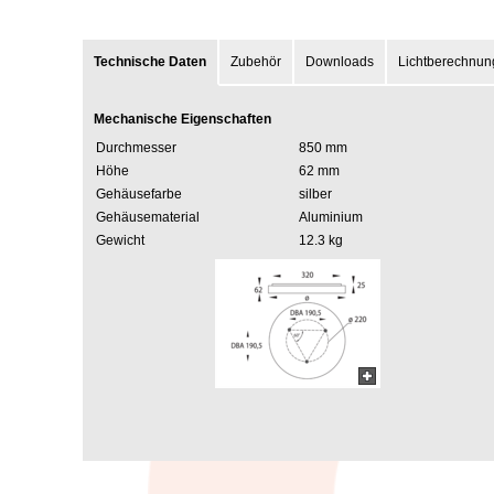
Technische Daten
Zubehör
Downloads
Lichtberechnun
Mechanische Eigenschaften
Durchmesser
850 mm
Höhe
62 mm
Gehäusefarbe
silber
Gehäusematerial
Aluminium
Gewicht
12.3 kg