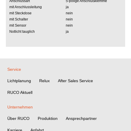
Anschlussart
5-polige Anschlußklemme
mit Anschlussleitung
ja
mit Steckdose
nein
mit Schalter
nein
mit Sensor
nein
Notlicht tauglich
ja
Service
Lichtplanung
Relux
After Sales Service
RUCO Aktuell
Unternehmen
Über RUCO
Produktion
Ansprechpartner
Karriere
Anfahrt