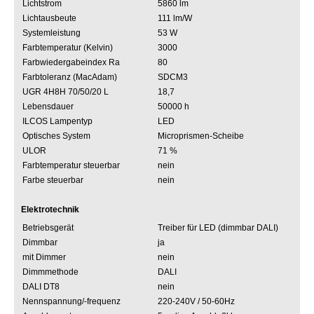
Lichtstrom
5860 lm
Lichtausbeute
111 lm/W
Systemleistung
53 W
Farbtemperatur (Kelvin)
3000
Farbwiedergabeindex Ra
80
Farbtoleranz (MacAdam)
SDCM3
UGR 4H8H 70/50/20 L
18,7
Lebensdauer
50000 h
ILCOS Lampentyp
LED
Optisches System
Microprismen-Scheibe
ULOR
71 %
Farbtemperatur steuerbar
nein
Farbe steuerbar
nein
Elektrotechnik
Betriebsgerät
Treiber für LED (dimmbar DALI)
Dimmbar
ja
mit Dimmer
nein
Dimmmethode
DALI
DALI DT8
nein
Nennspannung/-frequenz
220-240V / 50-60Hz