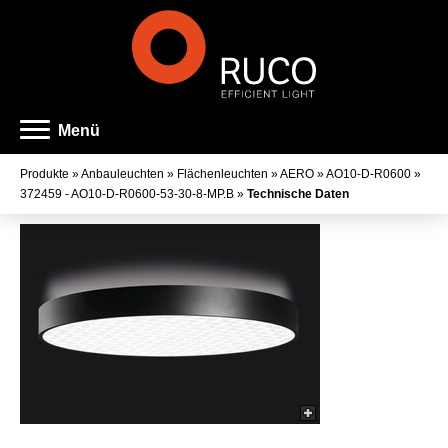
Menü
Produkte
»
Anbauleuchten
»
Flächenleuchten
»
AERO
»
AO10-D-R0600
»
372459 - AO10-D-R0600-53-30-8-MP.B
»
Technische Daten