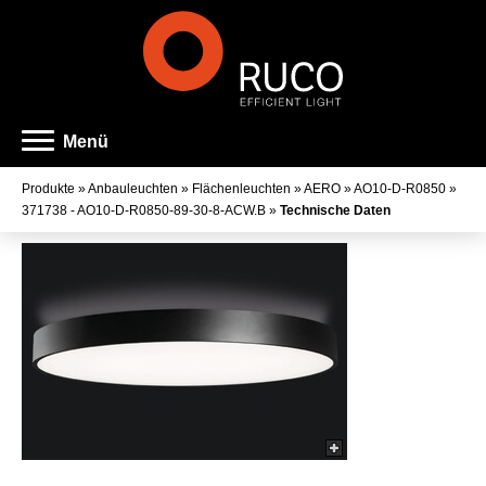
Menü
Produkte
»
Anbauleuchten
»
Flächenleuchten
»
AERO
»
AO10-D-R0850
»
371738 - AO10-D-R0850-89-30-8-ACW.B
»
Technische Daten