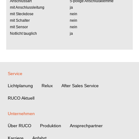
Anschlussart
5-polige Anschlußklemme
mit Anschlussleitung
ja
mit Steckdose
nein
mit Schalter
nein
mit Sensor
nein
Notlicht tauglich
ja
Service
Lichtplanung
Relux
After Sales Service
RUCO Aktuell
Unternehmen
Über RUCO
Produktion
Ansprechpartner
Karriere
Anfahrt