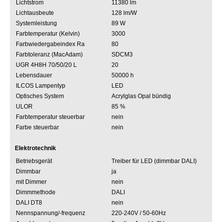
Lichtstrom
11380 lm
Lichtausbeute
128 lm/W
Systemleistung
89 W
Farbtemperatur (Kelvin)
3000
Farbwiedergabeindex Ra
80
Farbtoleranz (MacAdam)
SDCM3
UGR 4H8H 70/50/20 L
20
Lebensdauer
50000 h
ILCOS Lampentyp
LED
Optisches System
Acrylglas Opal bündig
ULOR
85 %
Farbtemperatur steuerbar
nein
Farbe steuerbar
nein
Elektrotechnik
Betriebsgerät
Treiber für LED (dimmbar DALI)
Dimmbar
ja
mit Dimmer
nein
Dimmmethode
DALI
DALI DT8
nein
Nennspannung/-frequenz
220-240V / 50-60Hz