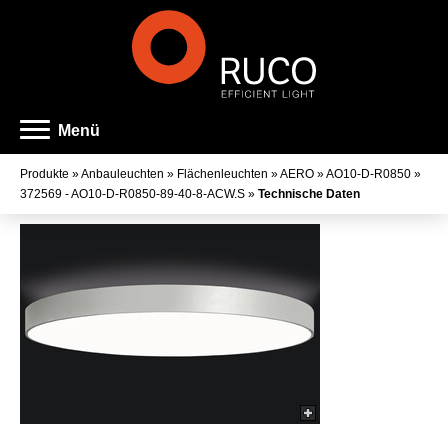
Menü
Produkte
»
Anbauleuchten
»
Flächenleuchten
»
AERO
»
AO10-D-R0850
»
372569 - AO10-D-R0850-89-40-8-ACW.S
»
Technische Daten