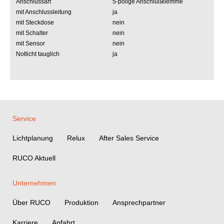
Anschlussart
5-polige Anschlußklemme
mit Anschlussleitung
ja
mit Steckdose
nein
mit Schalter
nein
mit Sensor
nein
Notlicht tauglich
ja
Service
Lichtplanung
Relux
After Sales Service
RUCO Aktuell
Unternehmen
Über RUCO
Produktion
Ansprechpartner
Karriere
Anfahrt