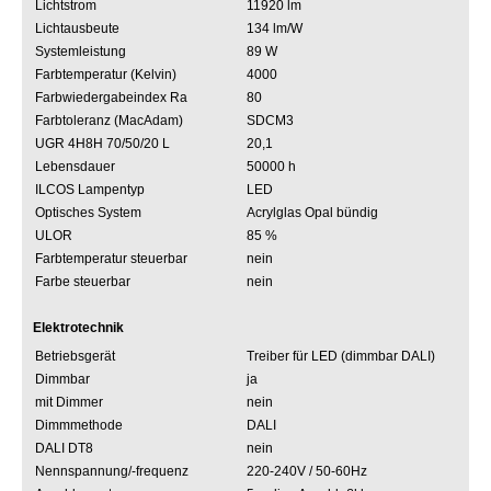
Lichtstrom
11920 lm
Lichtausbeute
134 lm/W
Systemleistung
89 W
Farbtemperatur (Kelvin)
4000
Farbwiedergabeindex Ra
80
Farbtoleranz (MacAdam)
SDCM3
UGR 4H8H 70/50/20 L
20,1
Lebensdauer
50000 h
ILCOS Lampentyp
LED
Optisches System
Acrylglas Opal bündig
ULOR
85 %
Farbtemperatur steuerbar
nein
Farbe steuerbar
nein
Elektrotechnik
Betriebsgerät
Treiber für LED (dimmbar DALI)
Dimmbar
ja
mit Dimmer
nein
Dimmmethode
DALI
DALI DT8
nein
Nennspannung/-frequenz
220-240V / 50-60Hz