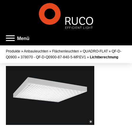
Menü
Produkte
»
Anbauleuchten
»
Flächenleuchten
»
QUADRO-FLAT
»
QF-D-
Q0900
»
378070 - QF-D-Q0900-87-840-5-MP.EV1
»
Lichtberechnung