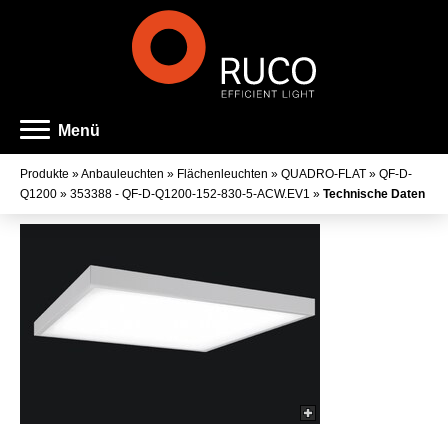
Menü
Produkte
»
Anbauleuchten
»
Flächenleuchten
»
QUADRO-FLAT
»
QF-D-
Q1200
»
353388 - QF-D-Q1200-152-830-5-ACW.EV1
»
Technische Daten