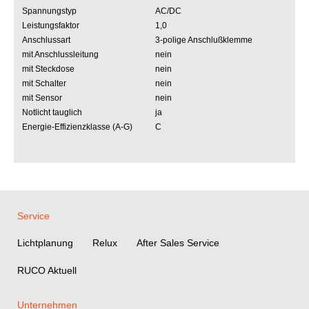
Spannungstyp
AC/DC
Leistungsfaktor
1,0
Anschlussart
3-polige Anschlußklemme
mit Anschlussleitung
nein
mit Steckdose
nein
mit Schalter
nein
mit Sensor
nein
Notlicht tauglich
ja
Energie-Effizienzklasse (A-G)
C
Service
Lichtplanung
Relux
After Sales Service
RUCO Aktuell
Unternehmen