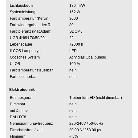
Lichtausbeute
136 lm/W
Systemleistung
152 W
Farbtemperatur (Kelvin)
3000
Farbwiedergabeindex Ra
80
Farbtoleranz (MacAdam)
SDCM3
UGR 4H8H 70/50/20 L
22
Lebensdauer
72000 h
ILCOS Lampentyp
LED
Optisches System
Acrylglas Opal bündig
ULOR
100 %
Farbtemperatur steuerbar
nein
Farbe steuerbar
nein
Elektrotechnik
Betriebsgerät
Treiber für LED (nicht dimmbar)
Dimmbar
nein
mit Dimmer
nein
DALI DT8
nein
Nennspannung/-frequenz
220-240V / 50-60Hz
Einschaltstrom/-zeit
30.00 A / 253.00 µs
Flimmern
< 5%