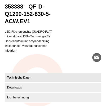
353388 - QF-D-
Q1200-152-830-5-
ACW.EV1
LED-Flächenleuchte QUADRO FLAT
mit modularer DEN-Technologie für
Deckenaufbau mit Acrylabdeckung
weiß bündig, Versorgungseinheit
integriert
mail
Technische Daten
Downloads
Lichtberechnung