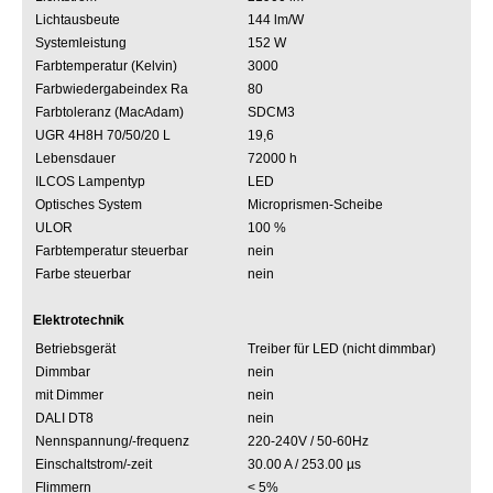
Lichtausbeute
144 lm/W
Systemleistung
152 W
Farbtemperatur (Kelvin)
3000
Farbwiedergabeindex Ra
80
Farbtoleranz (MacAdam)
SDCM3
UGR 4H8H 70/50/20 L
19,6
Lebensdauer
72000 h
ILCOS Lampentyp
LED
Optisches System
Microprismen-Scheibe
ULOR
100 %
Farbtemperatur steuerbar
nein
Farbe steuerbar
nein
Elektrotechnik
Betriebsgerät
Treiber für LED (nicht dimmbar)
Dimmbar
nein
mit Dimmer
nein
DALI DT8
nein
Nennspannung/-frequenz
220-240V / 50-60Hz
Einschaltstrom/-zeit
30.00 A / 253.00 µs
Flimmern
< 5%