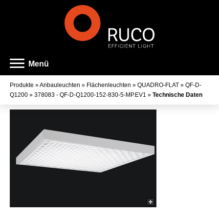
Menü
Produkte
»
Anbauleuchten
»
Flächenleuchten
»
QUADRO-FLAT
»
QF-D-
Q1200
»
378083 - QF-D-Q1200-152-830-5-MP.EV1
»
Technische Daten