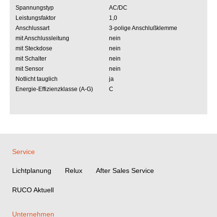
Spannungstyp
AC/DC
Leistungsfaktor
1,0
Anschlussart
3-polige Anschlußklemme
mit Anschlussleitung
nein
mit Steckdose
nein
mit Schalter
nein
mit Sensor
nein
Notlicht tauglich
ja
Energie-Effizienzklasse (A-G)
C
Service
Lichtplanung
Relux
After Sales Service
RUCO Aktuell
Unternehmen