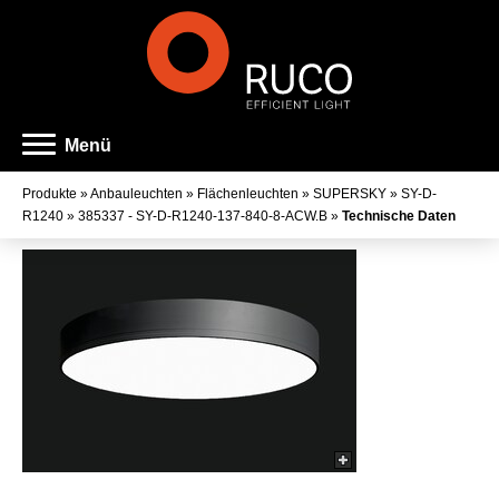
Menü
Produkte
»
Anbauleuchten
»
Flächenleuchten
»
SUPERSKY
»
SY-D-
R1240
»
385337 - SY-D-R1240-137-840-8-ACW.B
»
Technische Daten