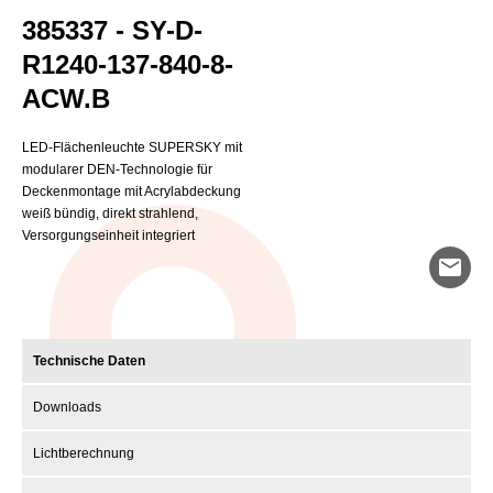
385337 - SY-D-
R1240-137-840-8-
ACW.B
LED-Flächenleuchte SUPERSKY mit
modularer DEN-Technologie für
Deckenmontage mit Acrylabdeckung
weiß bündig, direkt strahlend,
Versorgungseinheit integriert
mail
Technische Daten
Downloads
Lichtberechnung