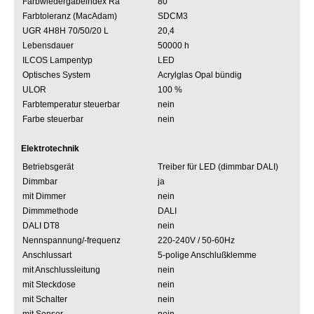
Farbwiedergabeindex Ra
80
Farbtoleranz (MacAdam)
SDCM3
UGR 4H8H 70/50/20 L
20,4
Lebensdauer
50000 h
ILCOS Lampentyp
LED
Optisches System
Acrylglas Opal bündig
ULOR
100 %
Farbtemperatur steuerbar
nein
Farbe steuerbar
nein
Elektrotechnik
Betriebsgerät
Treiber für LED (dimmbar DALI)
Dimmbar
ja
mit Dimmer
nein
Dimmmethode
DALI
DALI DT8
nein
Nennspannung/-frequenz
220-240V / 50-60Hz
Anschlussart
5-polige Anschlußklemme
mit Anschlussleitung
nein
mit Steckdose
nein
mit Schalter
nein