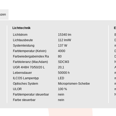
nzen
Lichttechnik
E
Lichtstrom
15340 lm
B
Lichtausbeute
112 lm/W
Systemleistung
137 W
m
Farbtemperatur (Kelvin)
4000
Farbwiedergabeindex Ra
80
Farbtoleranz (MacAdam)
SDCM3
UGR 4H8H 70/50/20 L
20,1
A
Lebensdauer
50000 h
m
ILCOS Lampentyp
LED
m
Optisches System
Microprismen-Scheibe
m
ULOR
100 %
m
Farbtemperatur steuerbar
nein
N
Farbe steuerbar
nein