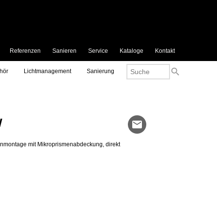
Referenzen
Sanieren
Service
Kataloge
Kontakt
search
hör
Lichtmanagement
Sanierung
W
mail
montage mit Mikroprismenabdeckung, direkt