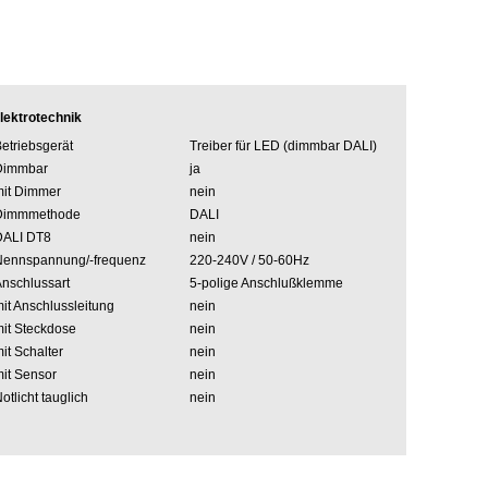
lektrotechnik
etriebsgerät
Treiber für LED (dimmbar DALI)
Dimmbar
ja
it Dimmer
nein
Dimmmethode
DALI
DALI DT8
nein
Nennspannung/-frequenz
220-240V / 50-60Hz
nschlussart
5-polige Anschlußklemme
it Anschlussleitung
nein
it Steckdose
nein
it Schalter
nein
it Sensor
nein
otlicht tauglich
nein