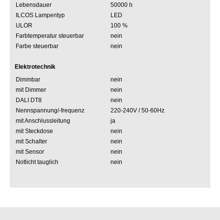
Lebensdauer
50000 h
ILCOS Lampentyp
LED
ULOR
100 %
Farbtemperatur steuerbar
nein
Farbe steuerbar
nein
Elektrotechnik
Dimmbar
nein
mit Dimmer
nein
DALI DT8
nein
Nennspannung/-frequenz
220-240V / 50-60Hz
mit Anschlussleitung
ja
mit Steckdose
nein
mit Schalter
nein
mit Sensor
nein
Notlicht tauglich
nein