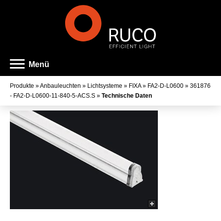
Menü
Produkte
»
Anbauleuchten
»
Lichtsysteme
»
FIXA
»
FA2-D-L0600
»
361876
- FA2-D-L0600-11-840-5-ACS.S
»
Technische Daten