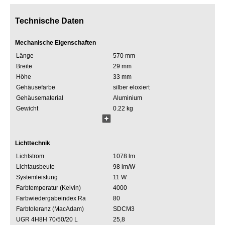
Technische Daten
Mechanische Eigenschaften
Länge
570 mm
Breite
29 mm
Höhe
33 mm
Gehäusefarbe
silber eloxiert
Gehäusematerial
Aluminium
Gewicht
0.22 kg
Lichttechnik
Lichtstrom
1078 lm
Lichtausbeute
98 lm/W
Systemleistung
11 W
Farbtemperatur (Kelvin)
4000
Farbwiedergabeindex Ra
80
Farbtoleranz (MacAdam)
SDCM3
UGR 4H8H 70/50/20 L
25,8