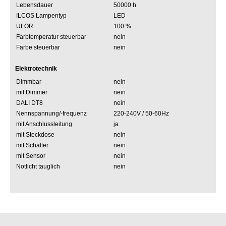
Lebensdauer
50000 h
ILCOS Lampentyp
LED
ULOR
100 %
Farbtemperatur steuerbar
nein
Farbe steuerbar
nein
Elektrotechnik
Dimmbar
nein
mit Dimmer
nein
DALI DT8
nein
Nennspannung/-frequenz
220-240V / 50-60Hz
mit Anschlussleitung
ja
mit Steckdose
nein
mit Schalter
nein
mit Sensor
nein
Notlicht tauglich
nein