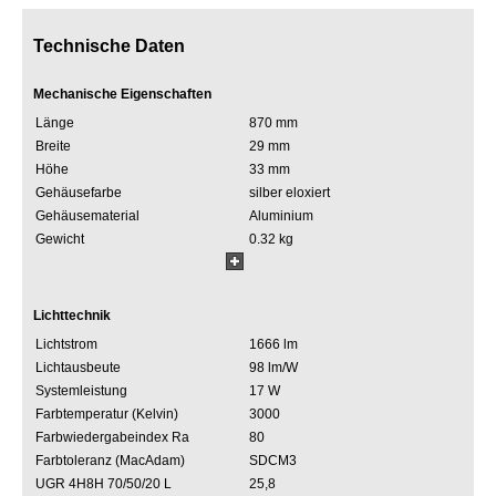
Technische Daten
Mechanische Eigenschaften
Länge
870 mm
Breite
29 mm
Höhe
33 mm
Gehäusefarbe
silber eloxiert
Gehäusematerial
Aluminium
Gewicht
0.32 kg
Lichttechnik
Lichtstrom
1666 lm
Lichtausbeute
98 lm/W
Systemleistung
17 W
Farbtemperatur (Kelvin)
3000
Farbwiedergabeindex Ra
80
Farbtoleranz (MacAdam)
SDCM3
UGR 4H8H 70/50/20 L
25,8