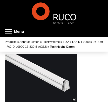
Menü
Produkte
»
Anbauleuchten
»
Lichtsysteme
»
FIXA
»
FA2-D-L0900
»
361879
- FA2-D-L0900-17-830-5-ACS.S
»
Technische Daten