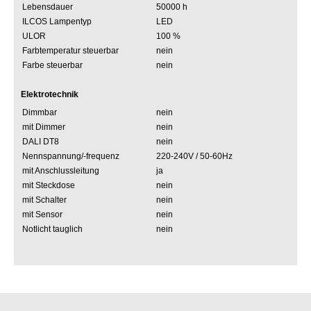
Lebensdauer
50000 h
ILCOS Lampentyp
LED
ULOR
100 %
Farbtemperatur steuerbar
nein
Farbe steuerbar
nein
Elektrotechnik
Dimmbar
nein
mit Dimmer
nein
DALI DT8
nein
Nennspannung/-frequenz
220-240V / 50-60Hz
mit Anschlussleitung
ja
mit Steckdose
nein
mit Schalter
nein
mit Sensor
nein
Notlicht tauglich
nein