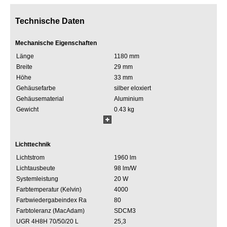
Technische Daten
Mechanische Eigenschaften
Länge
1180 mm
Breite
29 mm
Höhe
33 mm
Gehäusefarbe
silber eloxiert
Gehäusematerial
Aluminium
Gewicht
0.43 kg
Lichttechnik
Lichtstrom
1960 lm
Lichtausbeute
98 lm/W
Systemleistung
20 W
Farbtemperatur (Kelvin)
4000
Farbwiedergabeindex Ra
80
Farbtoleranz (MacAdam)
SDCM3
UGR 4H8H 70/50/20 L
25,3