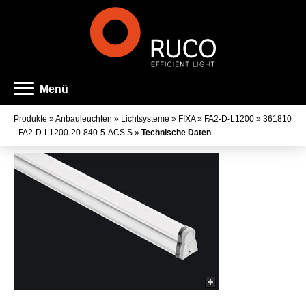
Menü
Produkte
»
Anbauleuchten
»
Lichtsysteme
»
FIXA
»
FA2-D-L1200
»
361810
- FA2-D-L1200-20-840-5-ACS.S
»
Technische Daten