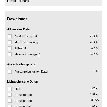
Lichtberechnung
Downloads
Allgemeine Daten
753 KB
Produktdatenblatt
263 KB
Montageanleitung
94 KB
Artikelbild
384 KB
Masszeichnung(en)
Ausschreibungstext
1 KB
Ausschreibungstext-Datei
Lichttechnische Daten
22 KB
LDT
158 KB
RElux rolf file
0 Byte
RElux pdf file
94 KB
RElux pic file