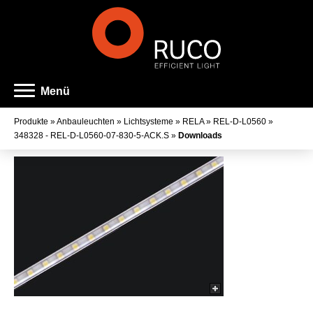
Menü
Produkte
»
Anbauleuchten
»
Lichtsysteme
»
RELA
»
REL-D-L0560
»
348328 - REL-D-L0560-07-830-5-ACK.S
»
Downloads