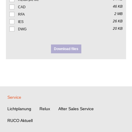
46 KB
CAD
2 MB
RFA
26 KB
IES
20 KB
DWG
Download files
Service
Lichtplanung
Relux
After Sales Service
RUCO Aktuell