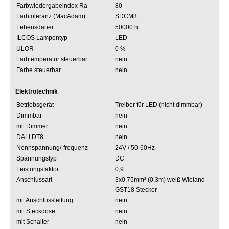
Farbwiedergabeindex Ra
80
Farbtoleranz (MacAdam)
SDCM3
Lebensdauer
50000 h
ILCOS Lampentyp
LED
ULOR
0 %
Farbtemperatur steuerbar
nein
Farbe steuerbar
nein
Elektrotechnik
Betriebsgerät
Treiber für LED (nicht dimmbar)
Dimmbar
nein
mit Dimmer
nein
DALI DT8
nein
Nennspannung/-frequenz
24V / 50-60Hz
Spannungstyp
DC
Leistungsfaktor
0,9
Anschlussart
3x0,75mm² (0,3m) weiß Wieland
GST18 Stecker
mit Anschlussleitung
nein
mit Steckdose
nein
mit Schalter
nein