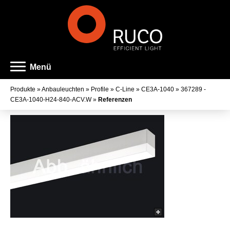
Menü
Produkte
»
Anbauleuchten
»
Profile
»
C-Line
»
CE3A-1040
»
367289 -
CE3A-1040-H24-840-ACV.W
»
Referenzen