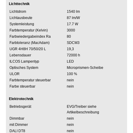
Lichttechnik
Lichtstrom
1540 lm
Lichtausbeute
87 lm/W
Systemleistung
17.7 W
Farbtemperatur (Kelvin)
3000
Farbwiedergabeindex Ra
80
Farbtoleranz (MacAdam)
SDCM3
UGR 4H8H 70/50/20 L
19,3
Lebensdauer
72000 h
ILCOS Lampentyp
LED
Optisches System
Microprismen-Scheibe
ULOR
100 %
Farbtemperatur steuerbar
nein
Farbe steuerbar
nein
Elektrotechnik
Betriebsgerät
EVG/Treiber siehe
Artikelbeschreibung
Dimmbar
nein
mit Dimmer
nein
DALI DT8
nein