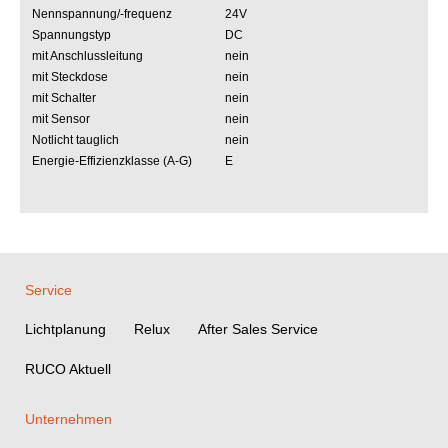
Nennspannung/-frequenz
24V
Spannungstyp
DC
mit Anschlussleitung
nein
mit Steckdose
nein
mit Schalter
nein
mit Sensor
nein
Notlicht tauglich
nein
Energie-Effizienzklasse (A-G)
E
Service
Lichtplanung
Relux
After Sales Service
RUCO Aktuell
Unternehmen