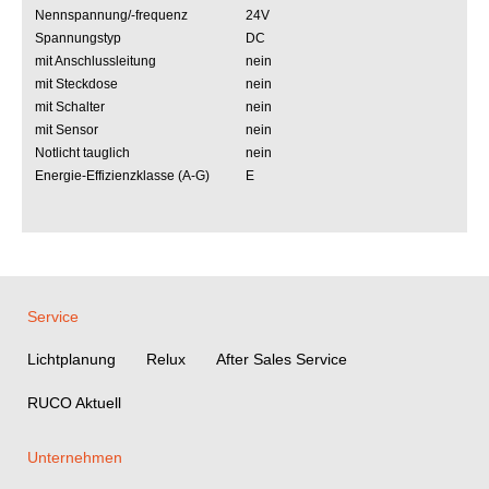
Nennspannung/-frequenz
24V
Spannungstyp
DC
mit Anschlussleitung
nein
mit Steckdose
nein
mit Schalter
nein
mit Sensor
nein
Notlicht tauglich
nein
Energie-Effizienzklasse (A-G)
E
Service
Lichtplanung
Relux
After Sales Service
RUCO Aktuell
Unternehmen