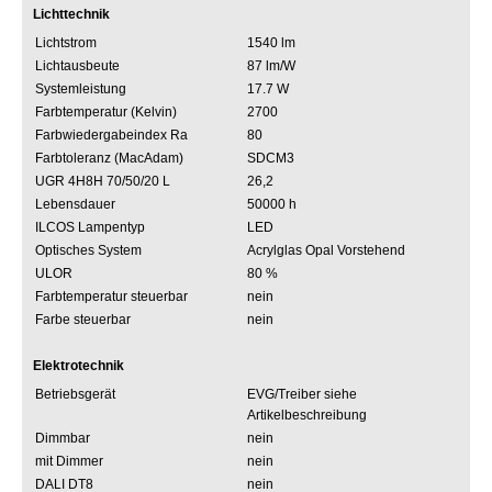
Lichttechnik
Lichtstrom
1540 lm
Lichtausbeute
87 lm/W
Systemleistung
17.7 W
Farbtemperatur (Kelvin)
2700
Farbwiedergabeindex Ra
80
Farbtoleranz (MacAdam)
SDCM3
UGR 4H8H 70/50/20 L
26,2
Lebensdauer
50000 h
ILCOS Lampentyp
LED
Optisches System
Acrylglas Opal Vorstehend
ULOR
80 %
Farbtemperatur steuerbar
nein
Farbe steuerbar
nein
Elektrotechnik
Betriebsgerät
EVG/Treiber siehe
Artikelbeschreibung
Dimmbar
nein
mit Dimmer
nein
DALI DT8
nein