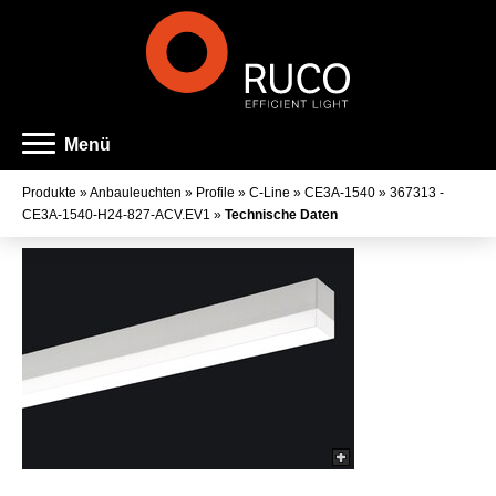
Menü
Produkte
»
Anbauleuchten
»
Profile
»
C-Line
»
CE3A-1540
»
367313 -
CE3A-1540-H24-827-ACV.EV1
»
Technische Daten