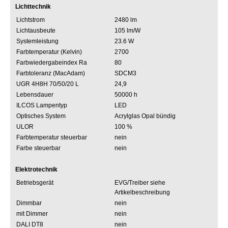
Lichttechnik
Lichtstrom
2480 lm
Lichtausbeute
105 lm/W
Systemleistung
23.6 W
Farbtemperatur (Kelvin)
2700
Farbwiedergabeindex Ra
80
Farbtoleranz (MacAdam)
SDCM3
UGR 4H8H 70/50/20 L
24,9
Lebensdauer
50000 h
ILCOS Lampentyp
LED
Optisches System
Acrylglas Opal bündig
ULOR
100 %
Farbtemperatur steuerbar
nein
Farbe steuerbar
nein
Elektrotechnik
Betriebsgerät
EVG/Treiber siehe
Artikelbeschreibung
Dimmbar
nein
mit Dimmer
nein
DALI DT8
nein