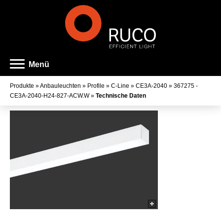
Menü
Produkte
»
Anbauleuchten
»
Profile
»
C-Line
»
CE3A-2040
»
367275 -
CE3A-2040-H24-827-ACW.W
»
Technische Daten