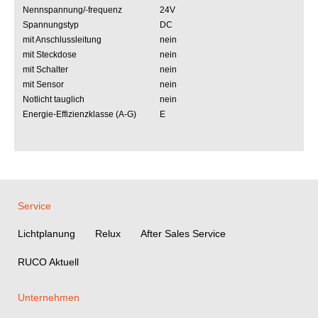
Nennspannung/-frequenz
24V
Spannungstyp
DC
mit Anschlussleitung
nein
mit Steckdose
nein
mit Schalter
nein
mit Sensor
nein
Notlicht tauglich
nein
Energie-Effizienzklasse (A-G)
E
Service
Lichtplanung
Relux
After Sales Service
RUCO Aktuell
Unternehmen