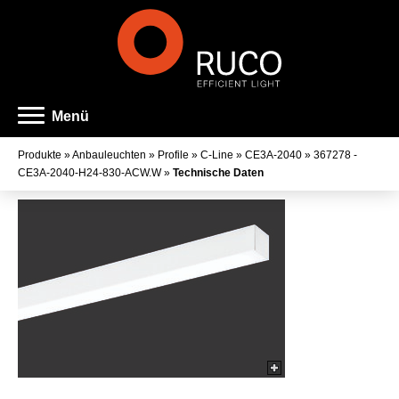
Menü
Produkte
»
Anbauleuchten
»
Profile
»
C-Line
»
CE3A-2040
»
367278 -
CE3A-2040-H24-830-ACW.W
»
Technische Daten