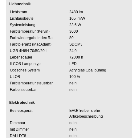
Lichttechnik
Lichtstrom
2480 lm
Lichtausbeute
105 lm/W
Systemleistung
23.6 W
Farbtemperatur (Kelvin)
3000
Farbwiedergabeindex Ra
80
Farbtoleranz (MacAdam)
SDCM3
UGR 4H8H 70/50/20 L
24,9
Lebensdauer
72000 h
ILCOS Lampentyp
LED
Optisches System
Acrylglas Opal bündig
ULOR
100 %
Farbtemperatur steuerbar
nein
Farbe steuerbar
nein
Elektrotechnik
Betriebsgerät
EVG/Treiber siehe
Artikelbeschreibung
Dimmbar
nein
mit Dimmer
nein
DALI DT8
nein