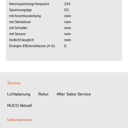
Nennspannung/-frequenz
24V
Spannungstyp
DC
mit Anschlussleitung
nein
mit Steckdose
nein
mit Schalter
nein
mit Sensor
nein
Notlicht tauglich
nein
Energie-Effizienzklasse (A-G)
E
Service
Lichtplanung
Relux
After Sales Service
RUCO Aktuell
Unternehmen