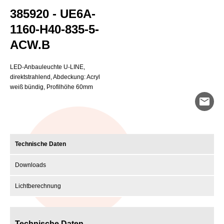
385920 - UE6A-
1160-H40-835-5-
ACW.B
LED-Anbauleuchte U-LINE,
direktstrahlend, Abdeckung: Acryl
weiß bündig, Profilhöhe 60mm
mail
Technische Daten
Downloads
Lichtberechnung
Technische Daten