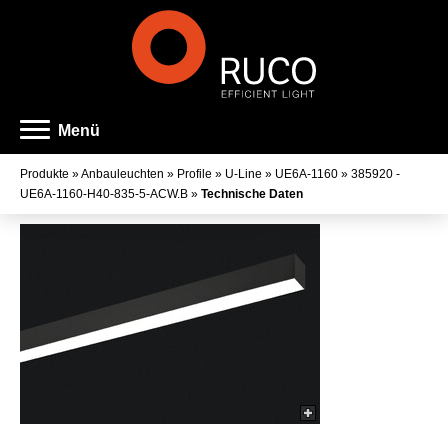
Menü
Produkte
»
Anbauleuchten
»
Profile
»
U-Line
»
UE6A-1160
»
385920 -
UE6A-1160-H40-835-5-ACW.B
»
Technische Daten