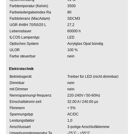
Farbtemperatur (Kelvin)
3500
Farbwiedergabeindex Ra
80
Farbtoleranz (MacAdam)
SDCM3
UGR 4H8H 70/50/20 L
27,2
Lebensdauer
60000 h
ILCOS Lampentyp
LED
Optisches System
Acrylglas Opal bündig
ULOR
100 %
Farbe steuerbar
nein
Elektrotechnik
Betriebsgerät
Treiber für LED (nicht dimmbar)
Dimmbar
nein
mit Dimmer
nein
Nennspannung/-frequenz
220-240V / 50-60Hz
Einschaltstrom/-zeit
32.00 A / 240.00 µs
Flimmern
< 5%
Spannungstyp
AC/DC
Leistungsfaktor
1,0
Anschlussart
3-polige Anschlußklemme
Umgebungstemperatur Ta
-25°C - +55°C