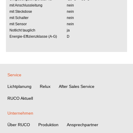
mit Anschlussleitung
nein
mit Steckdose
nein
mit Schalter
nein
mit Sensor
nein
Notlicht tauglich
ja
Energie-Effizienzklasse (A-G)
D
Service
Lichtplanung
Relux
After Sales Service
RUCO Aktuell
Unternehmen
Über RUCO
Produktion
Ansprechpartner