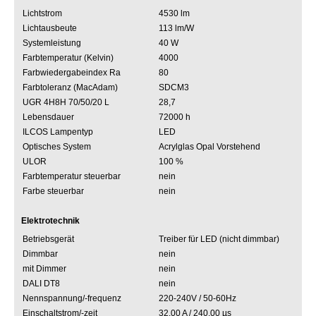
Lichtstrom
4530 lm
Lichtausbeute
113 lm/W
Systemleistung
40 W
Farbtemperatur (Kelvin)
4000
Farbwiedergabeindex Ra
80
Farbtoleranz (MacAdam)
SDCM3
UGR 4H8H 70/50/20 L
28,7
Lebensdauer
72000 h
ILCOS Lampentyp
LED
Optisches System
Acrylglas Opal Vorstehend
ULOR
100 %
Farbtemperatur steuerbar
nein
Farbe steuerbar
nein
Elektrotechnik
Betriebsgerät
Treiber für LED (nicht dimmbar)
Dimmbar
nein
mit Dimmer
nein
DALI DT8
nein
Nennspannung/-frequenz
220-240V / 50-60Hz
Einschaltstrom/-zeit
32.00 A / 240.00 µs