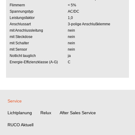
Flimmern
< 5%
Spannungstyp
AC/DC
Leistungsfaktor
1,0
Anschlussart
3-polige Anschlußklemme
mit Anschlussleitung
nein
mit Steckdose
nein
mit Schalter
nein
mit Sensor
nein
Notlicht tauglich
ja
Energie-Effizienzklasse (A-G)
C
Service
Lichtplanung
Relux
After Sales Service
RUCO Aktuell