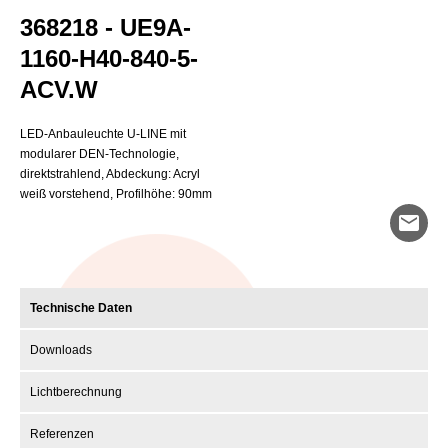
368218 - UE9A-
1160-H40-840-5-
ACV.W
LED-Anbauleuchte U-LINE mit
modularer DEN-Technologie,
direktstrahlend, Abdeckung: Acryl
weiß vorstehend, Profilhöhe: 90mm
mail
Technische Daten
Downloads
Lichtberechnung
Referenzen