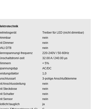
lektrotechnik
etriebsgerät
Treiber für LED (nicht dimmbar)
Dimmbar
nein
it Dimmer
nein
DALI DT8
nein
Nennspannung/-frequenz
220-240V / 50-60Hz
inschaltstrom/-zeit
32.00 A / 240.00 µs
Flimmern
< 5%
Spannungstyp
AC/DC
eistungsfaktor
1,0
nschlussart
3-polige Anschlußklemme
it Anschlussleitung
nein
it Steckdose
nein
it Schalter
nein
it Sensor
nein
otlicht tauglich
ja