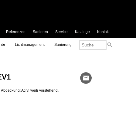
Referenzen
Sanieren
Service
Kataloge
Kontakt
search
hör
Lichtmanagement
Sanierung
EV1
mail
 Abdeckung: Acryl weiß vorstehend,