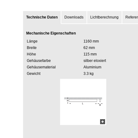
Technische Daten
Downloads
Lichtberechnung
Refere
Mechanische Eigenschaften
Länge
1160 mm
Breite
62 mm
Höhe
115 mm
Gehäusefarbe
silber eloxiert
Gehäusematerial
Aluminium
Gewicht
3.3 kg