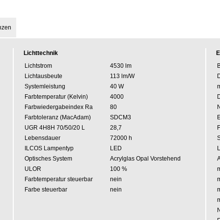
nzen
Lichttechnik
E
Lichtstrom
4530 lm
B
Lichtausbeute
113 lm/W
Systemleistung
40 W
m
Farbtemperatur (Kelvin)
4000
Farbwiedergabeindex Ra
80
Farbtoleranz (MacAdam)
SDCM3
E
UGR 4H8H 70/50/20 L
28,7
Lebensdauer
72000 h
ILCOS Lampentyp
LED
L
Optisches System
Acrylglas Opal Vorstehend
A
ULOR
100 %
m
Farbtemperatur steuerbar
nein
m
Farbe steuerbar
nein
m
m
N