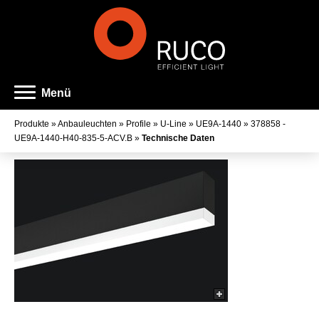
Menü
Produkte
»
Anbauleuchten
»
Profile
»
U-Line
»
UE9A-1440
»
378858 -
UE9A-1440-H40-835-5-ACV.B
»
Technische Daten