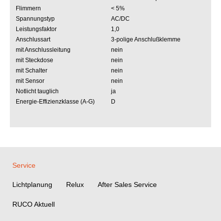
Flimmern
< 5%
Spannungstyp
AC/DC
Leistungsfaktor
1,0
Anschlussart
3-polige Anschlußklemme
mit Anschlussleitung
nein
mit Steckdose
nein
mit Schalter
nein
mit Sensor
nein
Notlicht tauglich
ja
Energie-Effizienzklasse (A-G)
D
Service
Lichtplanung
Relux
After Sales Service
RUCO Aktuell