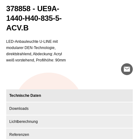
378858 - UE9A-
1440-H40-835-5-
ACV.B
LED-Anbauleuchte U-LINE mit
modularer DEN-Technologie,
direktstrahlend, Abdeckung: Acryl
weiß vorstehend, Profilhöhe: 90mm
mail
Technische Daten
Downloads
Lichtberechnung
Referenzen