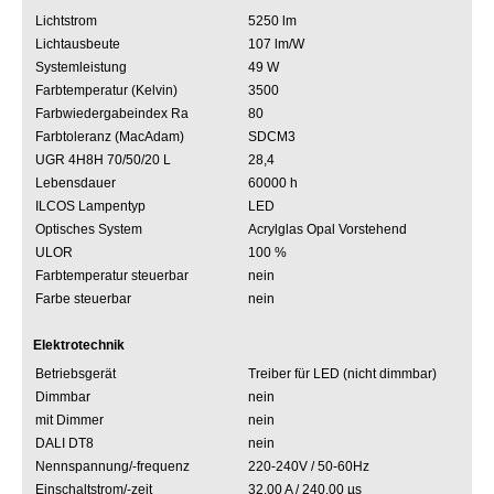
Lichtstrom
5250 lm
Lichtausbeute
107 lm/W
Systemleistung
49 W
Farbtemperatur (Kelvin)
3500
Farbwiedergabeindex Ra
80
Farbtoleranz (MacAdam)
SDCM3
UGR 4H8H 70/50/20 L
28,4
Lebensdauer
60000 h
ILCOS Lampentyp
LED
Optisches System
Acrylglas Opal Vorstehend
ULOR
100 %
Farbtemperatur steuerbar
nein
Farbe steuerbar
nein
Elektrotechnik
Betriebsgerät
Treiber für LED (nicht dimmbar)
Dimmbar
nein
mit Dimmer
nein
DALI DT8
nein
Nennspannung/-frequenz
220-240V / 50-60Hz
Einschaltstrom/-zeit
32.00 A / 240.00 µs