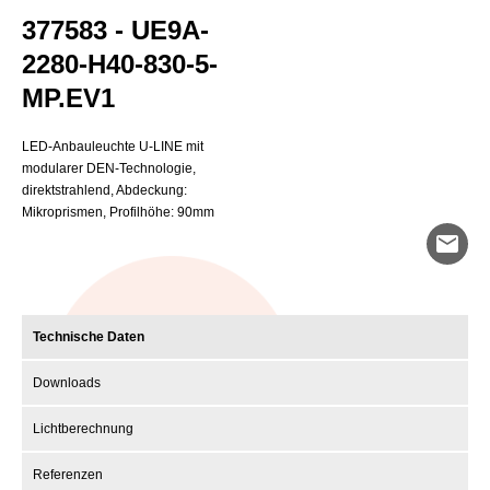
377583 - UE9A-
2280-H40-830-5-
MP.EV1
LED-Anbauleuchte U-LINE mit
modularer DEN-Technologie,
direktstrahlend, Abdeckung:
Mikroprismen, Profilhöhe: 90mm
mail
Technische Daten
Downloads
Lichtberechnung
Referenzen