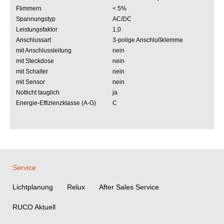
Flimmern
< 5%
Spannungstyp
AC/DC
Leistungsfaktor
1,0
Anschlussart
3-polige Anschlußklemme
mit Anschlussleitung
nein
mit Steckdose
nein
mit Schalter
nein
mit Sensor
nein
Notlicht tauglich
ja
Energie-Effizienzklasse (A-G)
C
Service
Lichtplanung
Relux
After Sales Service
RUCO Aktuell