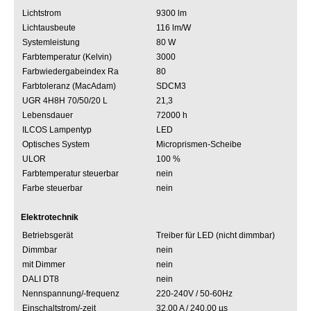
Lichtstrom
9300 lm
Lichtausbeute
116 lm/W
Systemleistung
80 W
Farbtemperatur (Kelvin)
3000
Farbwiedergabeindex Ra
80
Farbtoleranz (MacAdam)
SDCM3
UGR 4H8H 70/50/20 L
21,3
Lebensdauer
72000 h
ILCOS Lampentyp
LED
Optisches System
Microprismen-Scheibe
ULOR
100 %
Farbtemperatur steuerbar
nein
Farbe steuerbar
nein
Elektrotechnik
Betriebsgerät
Treiber für LED (nicht dimmbar)
Dimmbar
nein
mit Dimmer
nein
DALI DT8
nein
Nennspannung/-frequenz
220-240V / 50-60Hz
Einschaltstrom/-zeit
32.00 A / 240.00 µs