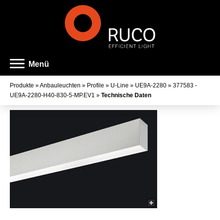
Menü
Produkte
»
Anbauleuchten
»
Profile
»
U-Line
»
UE9A-2280
»
377583 -
UE9A-2280-H40-830-5-MP.EV1
»
Technische Daten