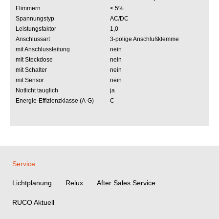
Flimmern
< 5%
Spannungstyp
AC/DC
Leistungsfaktor
1,0
Anschlussart
3-polige Anschlußklemme
mit Anschlussleitung
nein
mit Steckdose
nein
mit Schalter
nein
mit Sensor
nein
Notlicht tauglich
ja
Energie-Effizienzklasse (A-G)
C
Service
Lichtplanung
Relux
After Sales Service
RUCO Aktuell