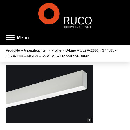
Menü
Produkte
»
Anbauleuchten
»
Profile
»
U-Line
»
UE9A-2280
»
377585 -
UE9A-2280-H40-840-5-MP.EV1
»
Technische Daten