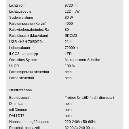
Lichtstrom
9720 lm
Lichtausbeute
122 lm/W
Systemleistung
80 W
Farbtemperatur (Kelvin)
4000
Farbwiedergabeindex Ra
80
Farbtoleranz (MacAdam)
SDCM3
UGR 4H8H 70/50/20 L
21,4
Lebensdauer
72000 h
ILCOS Lampentyp
LED
Optisches System
Microprismen-Scheibe
ULOR
100 %
Farbtemperatur steuerbar
nein
Farbe steuerbar
nein
Elektrotechnik
Betriebsgerät
Treiber für LED (nicht dimmbar)
Dimmbar
nein
mit Dimmer
nein
DALI DT8
nein
Nennspannung/-frequenz
220-240V / 50-60Hz
Einschaltstrom/-zeit
32.00 A / 240.00 µs