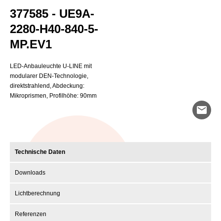
377585 - UE9A-
2280-H40-840-5-
MP.EV1
LED-Anbauleuchte U-LINE mit
modularer DEN-Technologie,
direktstrahlend, Abdeckung:
Mikroprismen, Profilhöhe: 90mm
mail
Technische Daten
Downloads
Lichtberechnung
Referenzen