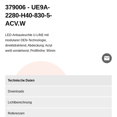
379006 - UE9A-
2280-H40-830-5-
ACV.W
LED-Anbauleuchte U-LINE mit
modularer DEN-Technologie,
direktstrahlend, Abdeckung: Acryl
weiß vorstehend, Profilhöhe: 90mm
mail
Technische Daten
Downloads
Lichtberechnung
Referenzen