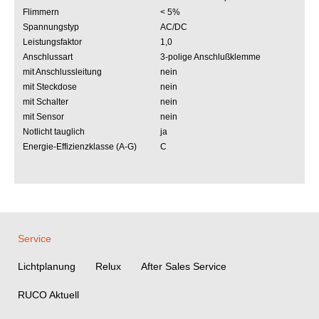
Flimmern
< 5%
Spannungstyp
AC/DC
Leistungsfaktor
1,0
Anschlussart
3-polige Anschlußklemme
mit Anschlussleitung
nein
mit Steckdose
nein
mit Schalter
nein
mit Sensor
nein
Notlicht tauglich
ja
Energie-Effizienzklasse (A-G)
C
Service
Lichtplanung
Relux
After Sales Service
RUCO Aktuell