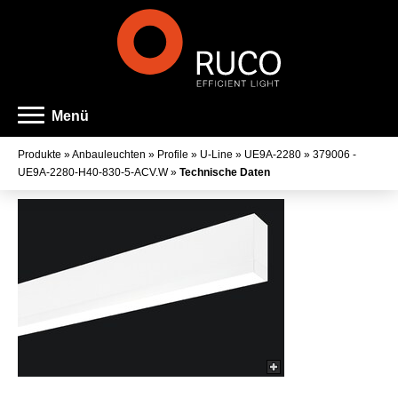
Menü
Produkte
»
Anbauleuchten
»
Profile
»
U-Line
»
UE9A-2280
»
379006 -
UE9A-2280-H40-830-5-ACV.W
»
Technische Daten