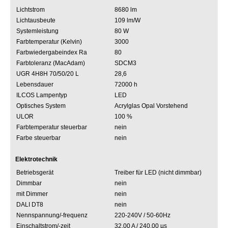
Lichtstrom
8680 lm
Lichtausbeute
109 lm/W
Systemleistung
80 W
Farbtemperatur (Kelvin)
3000
Farbwiedergabeindex Ra
80
Farbtoleranz (MacAdam)
SDCM3
UGR 4H8H 70/50/20 L
28,6
Lebensdauer
72000 h
ILCOS Lampentyp
LED
Optisches System
Acrylglas Opal Vorstehend
ULOR
100 %
Farbtemperatur steuerbar
nein
Farbe steuerbar
nein
Elektrotechnik
Betriebsgerät
Treiber für LED (nicht dimmbar)
Dimmbar
nein
mit Dimmer
nein
DALI DT8
nein
Nennspannung/-frequenz
220-240V / 50-60Hz
Einschaltstrom/-zeit
32.00 A / 240.00 µs