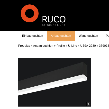
Einbauleuchten
Anbauleuchten
Wandleuchten
Pe
Produkte
»
Anbauleuchten
»
Profile
»
U-Line
»
UE9A-2280
»
379013