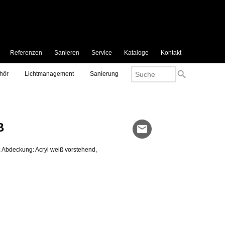
Referenzen
Sanieren
Service
Kataloge
Kontakt
search
hör
Lichtmanagement
Sanierung
B
mail
 Abdeckung: Acryl weiß vorstehend,