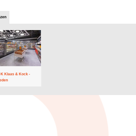
nzen
K Klaas & Kock -
eden