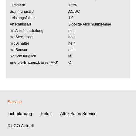
Flimmern
< 5%
Spannungstyp
AC/DC
Leistungsfaktor
1,0
Anschlussart
3-polige Anschlußklemme
mit Anschlussleitung
nein
mit Steckdose
nein
mit Schalter
nein
mit Sensor
nein
Notlicht tauglich
ja
Energie-Effizienzklasse (A-G)
C
Service
Lichtplanung
Relux
After Sales Service
RUCO Aktuell