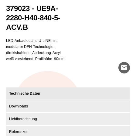
379023 - UE9A-
2280-H40-840-5-
ACV.B
LED-Anbauleuchte U-LINE mit
modularer DEN-Technologie,
direktstrahlend, Abdeckung: Acryl
weiß vorstehend, Profilhöhe: 90mm
mail
Technische Daten
Downloads
Lichtberechnung
Referenzen