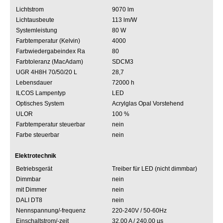
Lichtstrom
9070 lm
Lichtausbeute
113 lm/W
Systemleistung
80 W
Farbtemperatur (Kelvin)
4000
Farbwiedergabeindex Ra
80
Farbtoleranz (MacAdam)
SDCM3
UGR 4H8H 70/50/20 L
28,7
Lebensdauer
72000 h
ILCOS Lampentyp
LED
Optisches System
Acrylglas Opal Vorstehend
ULOR
100 %
Farbtemperatur steuerbar
nein
Farbe steuerbar
nein
Elektrotechnik
Betriebsgerät
Treiber für LED (nicht dimmbar)
Dimmbar
nein
mit Dimmer
nein
DALI DT8
nein
Nennspannung/-frequenz
220-240V / 50-60Hz
Einschaltstrom/-zeit
32.00 A / 240.00 µs