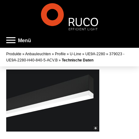
Menü
Produkte
»
Anbauleuchten
»
Profile
»
U-Line
»
UE9A-2280
»
379023 -
UE9A-2280-H40-840-5-ACV.B
»
Technische Daten