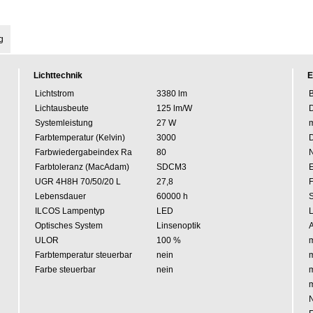
g
Lichttechnik
E
Lichtstrom
3380 lm
B
Lichtausbeute
125 lm/W
Systemleistung
27 W
m
Farbtemperatur (Kelvin)
3000
Farbwiedergabeindex Ra
80
Farbtoleranz (MacAdam)
SDCM3
E
UGR 4H8H 70/50/20 L
27,8
Lebensdauer
60000 h
ILCOS Lampentyp
LED
L
Optisches System
Linsenoptik
A
ULOR
100 %
m
Farbtemperatur steuerbar
nein
m
Farbe steuerbar
nein
m
m
N