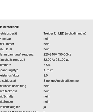
lektrotechnik
etriebsgerät
Treiber für LED (nicht dimmbar)
Dimmbar
nein
it Dimmer
nein
DALI DT8
nein
Nennspannung/-frequenz
220-240V / 50-60Hz
inschaltstrom/-zeit
32.00 A / 251.00 µs
Flimmern
< 5%
Spannungstyp
AC/DC
eistungsfaktor
1,0
nschlussart
3-polige Anschlußklemme
it Anschlussleitung
nein
it Steckdose
nein
it Schalter
nein
it Sensor
nein
otlicht tauglich
ja