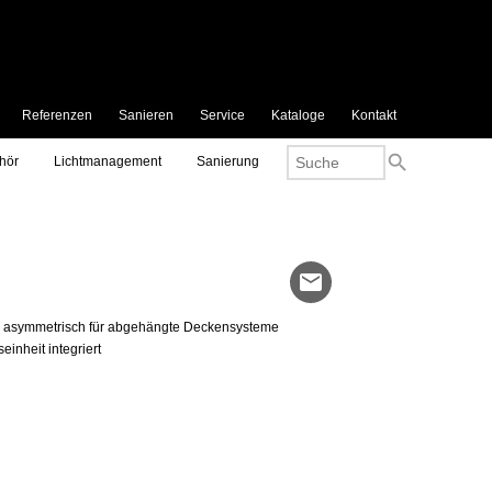
Referenzen
Sanieren
Service
Kataloge
Kontakt
search
hör
Lichtmanagement
Sanierung
mail
k asymmetrisch für abgehängte Deckensysteme
inheit integriert