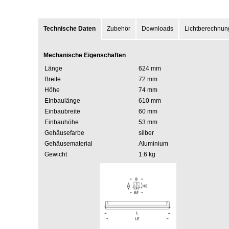
Technische Daten
Zubehör
Downloads
Lichtberechnun
Mechanische Eigenschaften
Länge
624 mm
Breite
72 mm
Höhe
74 mm
EInbaulänge
610 mm
Einbaubreite
60 mm
Einbauhöhe
53 mm
Gehäusefarbe
silber
Gehäusematerial
Aluminium
Gewicht
1.6 kg