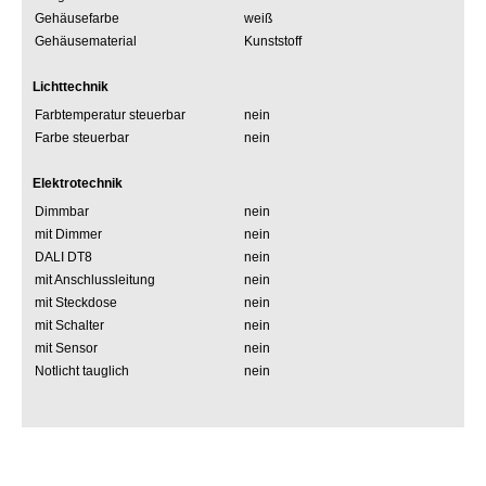
Gehäusefarbe
weiß
Gehäusematerial
Kunststoff
Lichttechnik
Farbtemperatur steuerbar
nein
Farbe steuerbar
nein
Elektrotechnik
Dimmbar
nein
mit Dimmer
nein
DALI DT8
nein
mit Anschlussleitung
nein
mit Steckdose
nein
mit Schalter
nein
mit Sensor
nein
Notlicht tauglich
nein