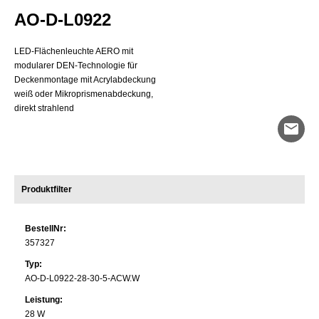
Systemleistung
AO-D-L0922
Optisches System
LED-Flächenleuchte AERO mit
Länge
modularer DEN-Technologie für
Breite
Deckenmontage mit Acrylabdeckung
weiß oder Mikroprismenabdeckung,
direkt strahlend
mail
Produktfilter
BestellNr:
357327
Typ:
AO-D-L0922-28-30-5-ACW.W
Leistung:
28 W