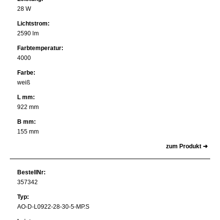
28 W
Lichtstrom:
2590 lm
Farbtemperatur:
4000
Farbe:
weiß
L mm:
922 mm
B mm:
155 mm
zum Produkt ➜
BestellNr:
357342
Typ:
AO-D-L0922-28-30-5-MP.S