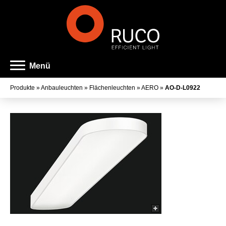
Menü
Produkte
»
Anbauleuchten
»
Flächenleuchten
»
AERO
»
AO-D-L0922
Art der Leuchte
Familienname
Farbe
Lichtaustritt
Farbtemperatur
Farbwiedergabeindex
Lichtstrom