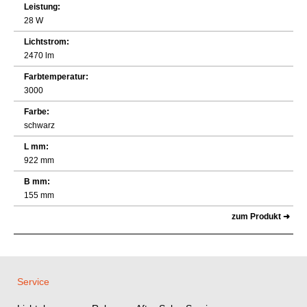
Leistung:
28 W
Lichtstrom:
2470 lm
Farbtemperatur:
3000
Farbe:
schwarz
L mm:
922 mm
B mm:
155 mm
zum Produkt ➜
Service