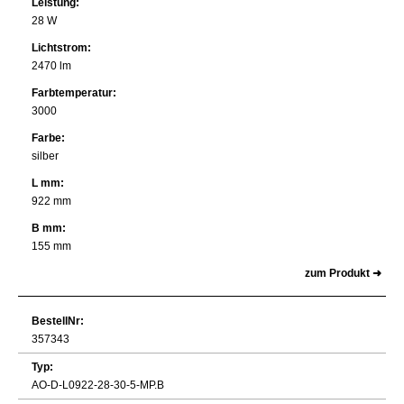
Leistung:
28 W
Lichtstrom:
2470 lm
Farbtemperatur:
3000
Farbe:
silber
L mm:
922 mm
B mm:
155 mm
zum Produkt ➜
BestellNr:
357343
Typ:
AO-D-L0922-28-30-5-MP.B