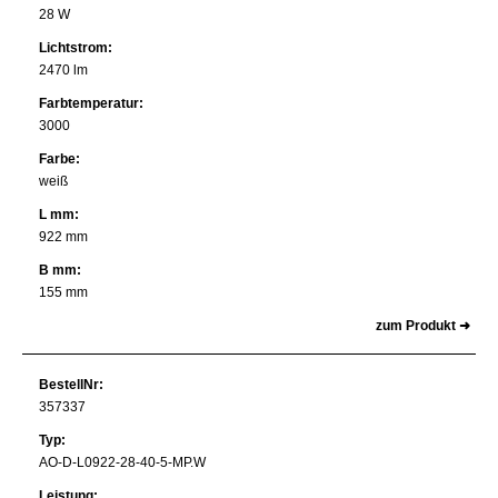
28 W
Lichtstrom:
2470 lm
Farbtemperatur:
3000
Farbe:
weiß
L mm:
922 mm
B mm:
155 mm
zum Produkt ➜
BestellNr:
357337
Typ:
AO-D-L0922-28-40-5-MP.W
Leistung: