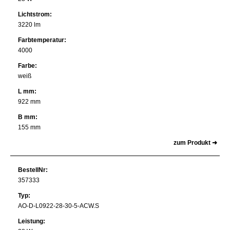
Lichtstrom:
3220 lm
Farbtemperatur:
4000
Farbe:
weiß
L mm:
922 mm
B mm:
155 mm
zum Produkt ➜
BestellNr:
357333
Typ:
AO-D-L0922-28-30-5-ACW.S
Leistung: