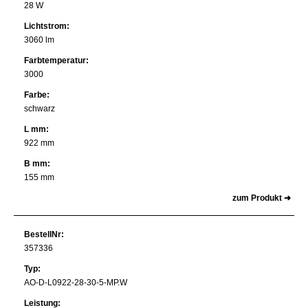
28 W
Lichtstrom:
3060 lm
Farbtemperatur:
3000
Farbe:
schwarz
L mm:
922 mm
B mm:
155 mm
zum Produkt ➜
BestellNr:
357336
Typ:
AO-D-L0922-28-30-5-MP.W
Leistung: