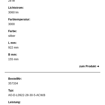
28 W
Lichtstrom:
3060 lm
Farbtemperatur:
3000
Farbe:
silber
L mm:
922 mm
B mm:
155 mm
zum Produkt ➜
BestellNr:
357334
Typ:
AO-D-L0922-28-30-5-ACW.B
Leistung: