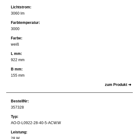
Lichtstrom:
3060 lm
Farbtemperatur:
3000
Farbe:
weiß
L mm:
922 mm
B mm:
155 mm
zum Produkt ➜
BestellNr:
357328
Typ:
AO-D-L0922-28-40-5-ACW.W
Leistung:
28 W