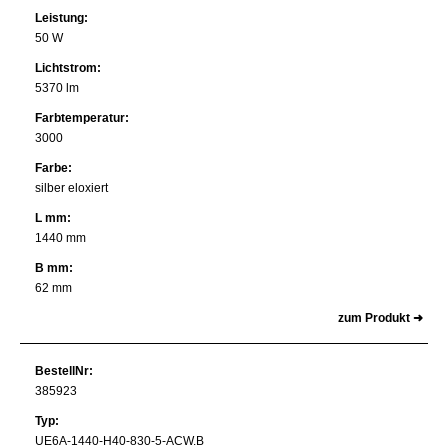
Leistung:
50 W
Lichtstrom:
5370 lm
Farbtemperatur:
3000
Farbe:
silber eloxiert
L mm:
1440 mm
B mm:
62 mm
zum Produkt ➜
BestellNr:
385923
Typ:
UE6A-1440-H40-830-5-ACW.B