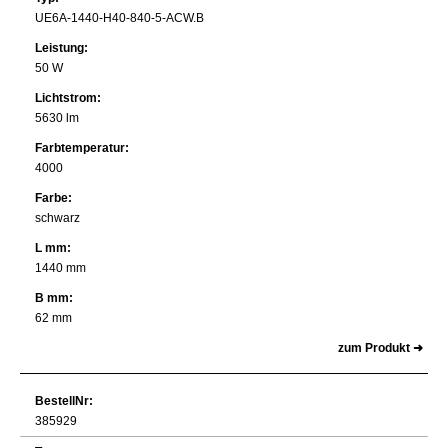
UE6A-1440-H40-840-5-ACW.B
Leistung:
50 W
Lichtstrom:
5630 lm
Farbtemperatur:
4000
Farbe:
schwarz
L mm:
1440 mm
B mm:
62 mm
zum Produkt ➜
BestellNr:
385929