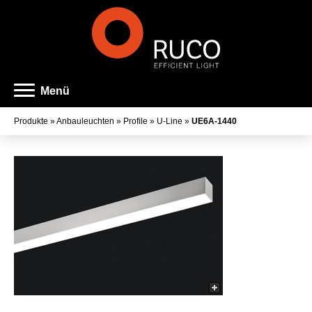
Menü
Produkte
»
Anbauleuchten
»
Profile
»
U-Line
»
UE6A-1440
Art der Leuchte
Familienname
Farbe
Lichtaustritt
Farbtemperatur
Farbwiedergabeindex
Lichtstrom