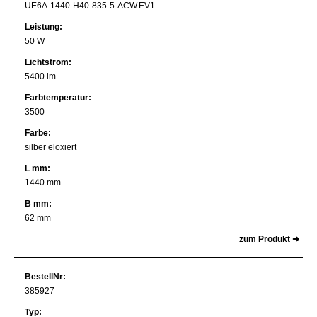
UE6A-1440-H40-835-5-ACW.EV1
Leistung:
50 W
Lichtstrom:
5400 lm
Farbtemperatur:
3500
Farbe:
silber eloxiert
L mm:
1440 mm
B mm:
62 mm
zum Produkt ➜
BestellNr:
385927
Typ: