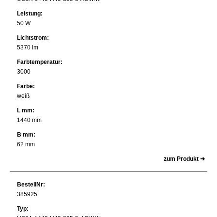
Leistung:
50 W
Lichtstrom:
5370 lm
Farbtemperatur:
3000
Farbe:
weiß
L mm:
1440 mm
B mm:
62 mm
zum Produkt ➜
BestellNr:
385925
Typ: