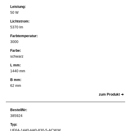
Leistung:
50 W
Lichtstrom:
5370 lm
Farbtemperatur:
3000
Farbe:
schwarz
L mm:
1440 mm
B mm:
62 mm
zum Produkt ➜
BestellNr:
385924
Typ:
UE6A-1440-H40-830-5-ACW.W