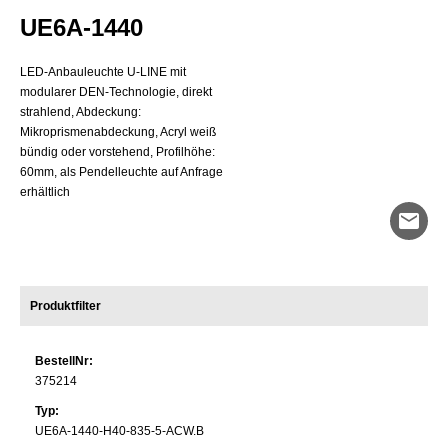
Systemleistung
UE6A-1440
Optisches System
LED-Anbauleuchte U-LINE mit
Länge
modularer DEN-Technologie, direkt
Breite
strahlend, Abdeckung:
Mikroprismenabdeckung, Acryl weiß
bündig oder vorstehend, Profilhöhe:
60mm, als Pendelleuchte auf Anfrage
erhältlich
mail
Produktfilter
BestellNr:
375214
Typ:
UE6A-1440-H40-835-5-ACW.B