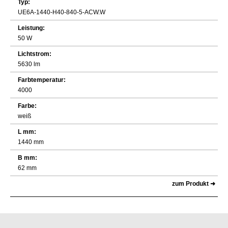
Typ:
UE6A-1440-H40-840-5-ACW.W
Leistung:
50 W
Lichtstrom:
5630 lm
Farbtemperatur:
4000
Farbe:
weiß
L mm:
1440 mm
B mm:
62 mm
zum Produkt ➜