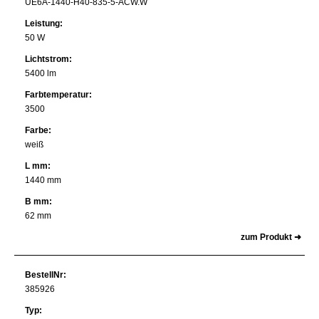
UE6A-1440-H40-835-5-ACW.W
Leistung:
50 W
Lichtstrom:
5400 lm
Farbtemperatur:
3500
Farbe:
weiß
L mm:
1440 mm
B mm:
62 mm
zum Produkt ➜
BestellNr:
385926
Typ: