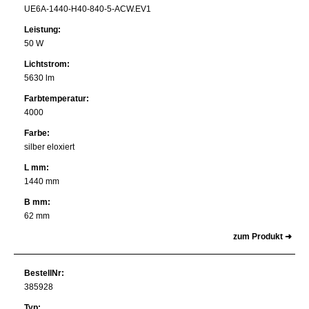
UE6A-1440-H40-840-5-ACW.EV1
Leistung:
50 W
Lichtstrom:
5630 lm
Farbtemperatur:
4000
Farbe:
silber eloxiert
L mm:
1440 mm
B mm:
62 mm
zum Produkt ➜
BestellNr:
385928
Typ: