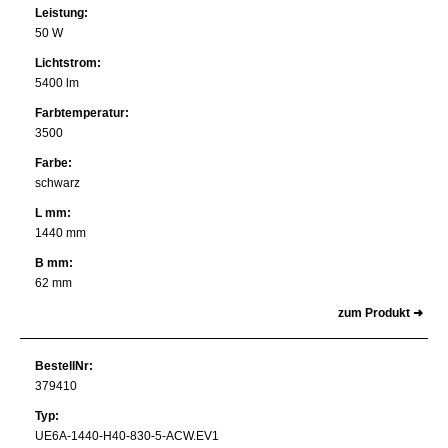
Leistung:
50 W
Lichtstrom:
5400 lm
Farbtemperatur:
3500
Farbe:
schwarz
L mm:
1440 mm
B mm:
62 mm
zum Produkt ➜
BestellNr:
379410
Typ:
UE6A-1440-H40-830-5-ACW.EV1