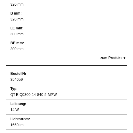
320 mm
B mm:
320 mm
LE mm:
300 mm
BE mm:
300 mm
zum Produkt ➜
BestellNr:
354059
Typ:
QT-E-Q0300-14-840-5-MP.W
Leistung:
14 W
Lichtstrom:
1660 lm