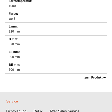
Farbtemperatur:
4000
Farbe:
weiß
L mm:
320 mm
B mm:
320 mm
LE mm:
300 mm
BE mm:
300 mm
zum Produkt ➜
Service
Lichtplanung
Relux
After Sales Service