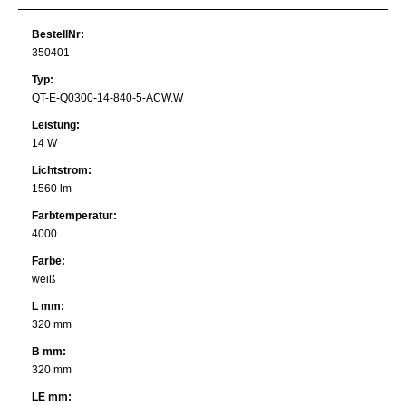
BestellNr:
350401
Typ:
QT-E-Q0300-14-840-5-ACW.W
Leistung:
14 W
Lichtstrom:
1560 lm
Farbtemperatur:
4000
Farbe:
weiß
L mm:
320 mm
B mm:
320 mm
LE mm: