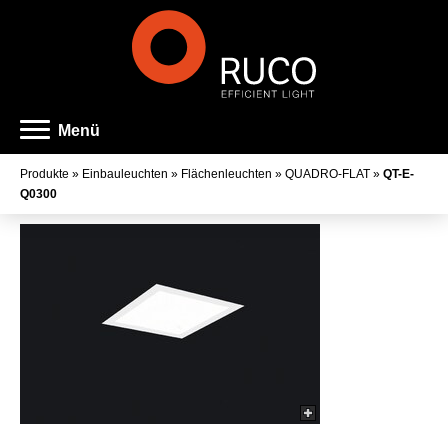
Menü
Produkte
»
Einbauleuchten
»
Flächenleuchten
»
QUADRO-FLAT
»
QT-E-
Q0300
Art der Leuchte
Familienname
Farbe
Lichtaustritt
Farbtemperatur
Farbwiedergabeindex
Lichtstrom