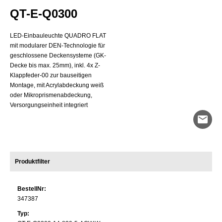
Systemleistung
QT-E-Q0300
Optisches System
LED-Einbauleuchte QUADRO FLAT
Länge
mit modularer DEN-Technologie für
Breite
geschlossene Deckensysteme (GK-
Decke bis max. 25mm), inkl. 4x Z-
Klappfeder-00 zur bauseitigen
Montage, mit Acrylabdeckung weiß
oder Mikroprismenabdeckung,
Versorgungseinheit integriert
mail
Produktfilter
BestellNr:
347387
Typ: