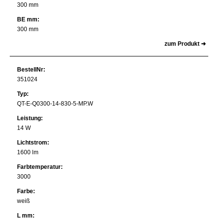
300 mm
BE mm:
300 mm
zum Produkt ➜
BestellNr:
351024
Typ:
QT-E-Q0300-14-830-5-MP.W
Leistung:
14 W
Lichtstrom:
1600 lm
Farbtemperatur:
3000
Farbe:
weiß
L mm: