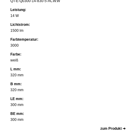
QT-E-Q0300-14-830-5-ACW.W
Leistung:
14 W
Lichtstrom:
1500 lm
Farbtemperatur:
3000
Farbe:
weiß
L mm:
320 mm
B mm:
320 mm
LE mm:
300 mm
BE mm:
300 mm
zum Produkt ➜