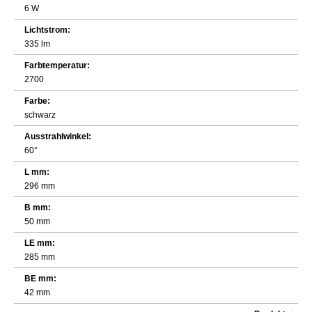
6 W
Lichtstrom:
335 lm
Farbtemperatur:
2700
Farbe:
schwarz
Ausstrahlwinkel:
60°
L mm:
296 mm
B mm:
50 mm
LE mm:
285 mm
BE mm:
42 mm