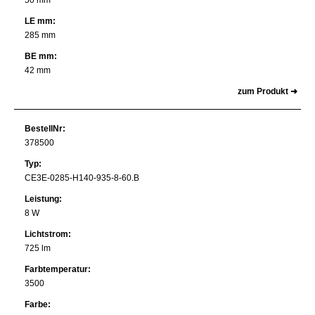
50 mm
LE mm:
285 mm
BE mm:
42 mm
zum Produkt ➜
BestellNr:
378500
Typ:
CE3E-0285-H140-935-8-60.B
Leistung:
8 W
Lichtstrom:
725 lm
Farbtemperatur:
3500
Farbe: