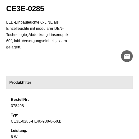
Systemleistung
CE3E-0285
Ausstrahlwinkel
LED-Einbauleuchte C-LINE als
Optisches System
Einzelleuchte mit modularer DEN-
Länge
Technologie, Abdeckung Linsenoptik
60°, inkl. Versorgungseinheit, extern
Breite
gelagert.
mail
Produktfilter
BestellNr:
378498
Typ:
CE3E-0285-H140-930-8-60.B
Leistung:
8 W