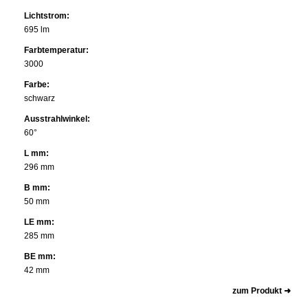
Lichtstrom:
695 lm
Farbtemperatur:
3000
Farbe:
schwarz
Ausstrahlwinkel:
60°
L mm:
296 mm
B mm:
50 mm
LE mm:
285 mm
BE mm:
42 mm
zum Produkt ➜