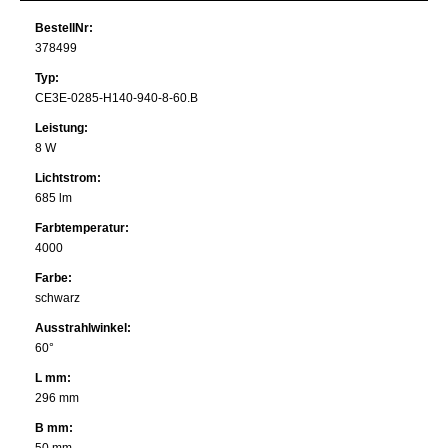
BestellNr:
378499
Typ:
CE3E-0285-H140-940-8-60.B
Leistung:
8 W
Lichtstrom:
685 lm
Farbtemperatur:
4000
Farbe:
schwarz
Ausstrahlwinkel:
60°
L mm:
296 mm
B mm: