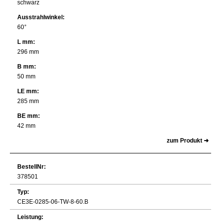
schwarz
Ausstrahlwinkel:
60°
L mm:
296 mm
B mm:
50 mm
LE mm:
285 mm
BE mm:
42 mm
zum Produkt ➜
BestellNr:
378501
Typ:
CE3E-0285-06-TW-8-60.B
Leistung: