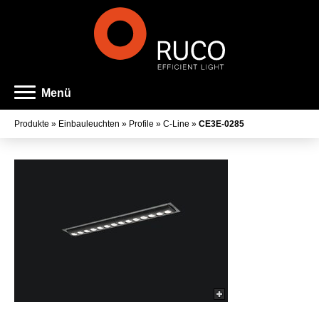
Menü
Produkte
»
Einbauleuchten
»
Profile
»
C-Line
»
CE3E-0285
Art der Leuchte
Familienname
Farbe
Lichtaustritt
Farbtemperatur
Farbwiedergabeindex
Lichtstrom