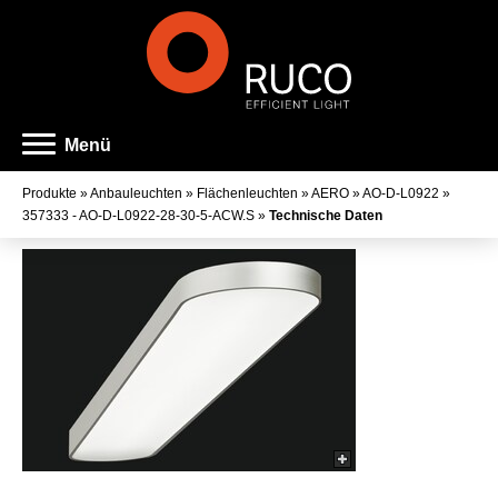
Menü
Produkte
»
Anbauleuchten
»
Flächenleuchten
»
AERO
»
AO-D-L0922
»
357333 - AO-D-L0922-28-30-5-ACW.S
»
Technische Daten