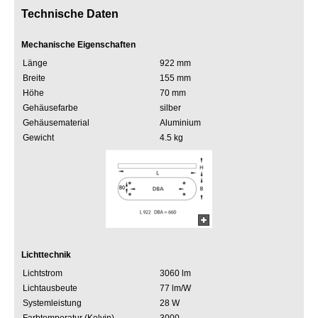
Technische Daten
Mechanische Eigenschaften
Länge
922 mm
Breite
155 mm
Höhe
70 mm
Gehäusefarbe
silber
Gehäusematerial
Aluminium
Gewicht
4.5 kg
Lichttechnik
Lichtstrom
3060 lm
Lichtausbeute
77 lm/W
Systemleistung
28 W