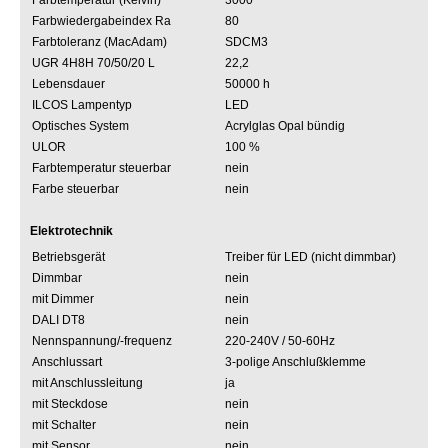
Farbtemperatur (Kelvin)
3000
Farbwiedergabeindex Ra
80
Farbtoleranz (MacAdam)
SDCM3
UGR 4H8H 70/50/20 L
22,2
Lebensdauer
50000 h
ILCOS Lampentyp
LED
Optisches System
Acrylglas Opal bündig
ULOR
100 %
Farbtemperatur steuerbar
nein
Farbe steuerbar
nein
Elektrotechnik
Betriebsgerät
Treiber für LED (nicht dimmbar)
Dimmbar
nein
mit Dimmer
nein
DALI DT8
nein
Nennspannung/-frequenz
220-240V / 50-60Hz
Anschlussart
3-polige Anschlußklemme
mit Anschlussleitung
ja
mit Steckdose
nein
mit Schalter
nein
mit Sensor
nein