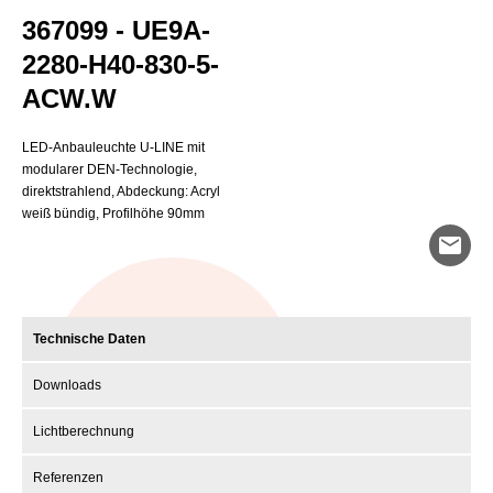
367099 - UE9A-
2280-H40-830-5-
ACW.W
LED-Anbauleuchte U-LINE mit
modularer DEN-Technologie,
direktstrahlend, Abdeckung: Acryl
weiß bündig, Profilhöhe 90mm
mail
Technische Daten
Downloads
Lichtberechnung
Referenzen