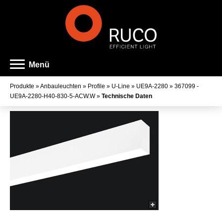
Menü
Produkte
»
Anbauleuchten
»
Profile
»
U-Line
»
UE9A-2280
»
367099 -
UE9A-2280-H40-830-5-ACW.W
»
Technische Daten