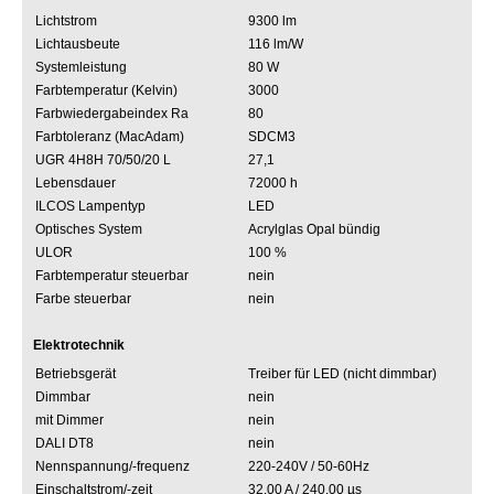
Lichtstrom
9300 lm
Lichtausbeute
116 lm/W
Systemleistung
80 W
Farbtemperatur (Kelvin)
3000
Farbwiedergabeindex Ra
80
Farbtoleranz (MacAdam)
SDCM3
UGR 4H8H 70/50/20 L
27,1
Lebensdauer
72000 h
ILCOS Lampentyp
LED
Optisches System
Acrylglas Opal bündig
ULOR
100 %
Farbtemperatur steuerbar
nein
Farbe steuerbar
nein
Elektrotechnik
Betriebsgerät
Treiber für LED (nicht dimmbar)
Dimmbar
nein
mit Dimmer
nein
DALI DT8
nein
Nennspannung/-frequenz
220-240V / 50-60Hz
Einschaltstrom/-zeit
32.00 A / 240.00 µs