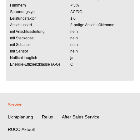
Flimmern
< 5%
Spannungstyp
AC/DC
Leistungsfaktor
1,0
Anschlussart
3-polige Anschlußklemme
mit Anschlussleitung
nein
mit Steckdose
nein
mit Schalter
nein
mit Sensor
nein
Notlicht tauglich
ja
Energie-Effizienzklasse (A-G)
C
Service
Lichtplanung
Relux
After Sales Service
RUCO Aktuell