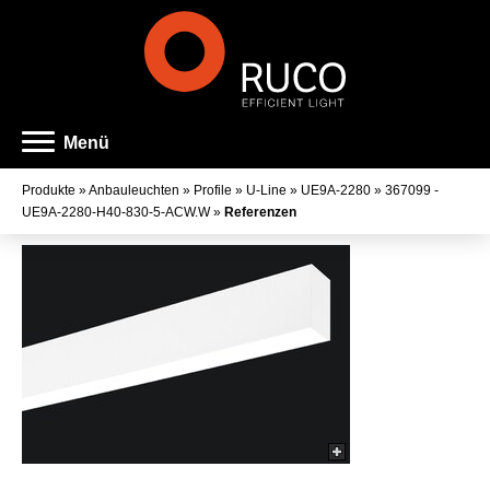
Menü
Produkte
»
Anbauleuchten
»
Profile
»
U-Line
»
UE9A-2280
»
367099 -
UE9A-2280-H40-830-5-ACW.W
»
Referenzen