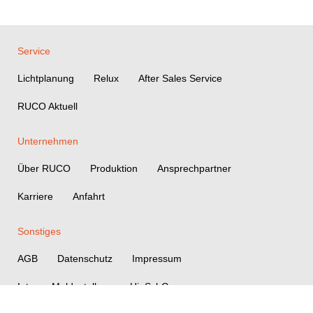
Service
Lichtplanung
Relux
After Sales Service
RUCO Aktuell
Unternehmen
Über RUCO
Produktion
Ansprechpartner
Karriere
Anfahrt
Sonstiges
AGB
Datenschutz
Impressum
Interne Meldestelle gem. HinSchG