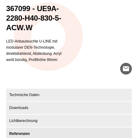
367099 - UE9A-
2280-H40-830-5-
ACW.W
LED-Anbauleuchte U-LINE mit
modularer DEN-Technologie,
direktstrahlend, Abdeckung: Acryl
weiß bündig, Profilhöhe 90mm
mail
Technische Daten
Downloads
Lichtberechnung
Referenzen